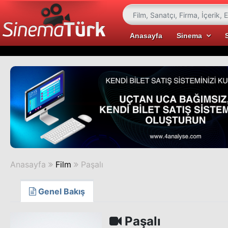
Anasayfa
Sinema
Anasayfa
Film
Paşalı
Genel Bakış
Paşalı