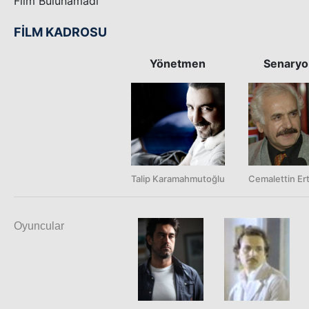
Film Bulunamadı
FİLM KADROSU
Yönetmen
Senaryo
Talip Karamahmutoğlu
Cemalettin Er
Oyuncular