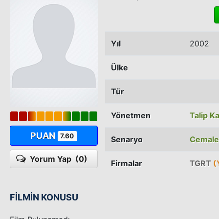
Yıl
2002
Ülke
Tür
Yönetmen
Talip 
PUAN
7.60
Senaryo
Cemalet
Yorum Yap
(0)
Firmalar
TGRT
(
FİLMİN KONUSU