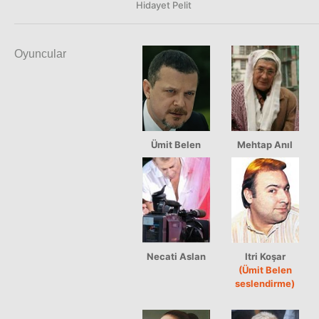
Hidayet Pelit
Oyuncular
Ümit Belen
Mehtap Anıl
Necati Aslan
Itri Koşar
(Ümit Belen
seslendirme)