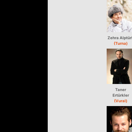
Zehra Alptür
(Turna)
Taner
Ertürkler
(Vural)