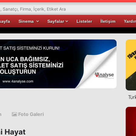
sayfa
Sinema
Sayfalar
Listeler
İletişim
Yardı
Tür
n
Foto Galeri
i Hayat