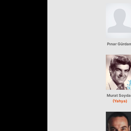
Pınar Gürda
Murat Soyda
(Yahya)