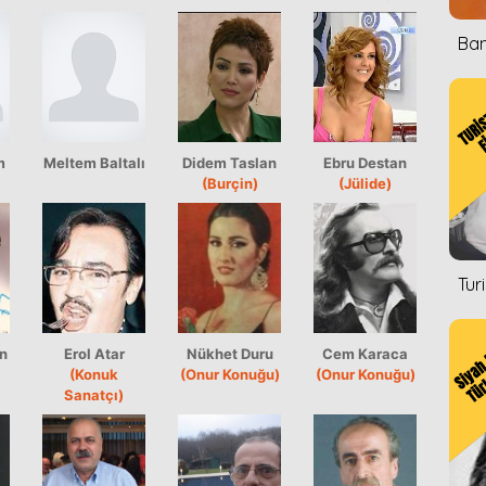
Ban
m
Meltem Baltalı
Didem Taslan
Ebru Destan
(Burçin)
(Jülide)
Tur
n
Erol Atar
Nükhet Duru
Cem Karaca
(Konuk
(Onur Konuğu)
(Onur Konuğu)
Sanatçı)