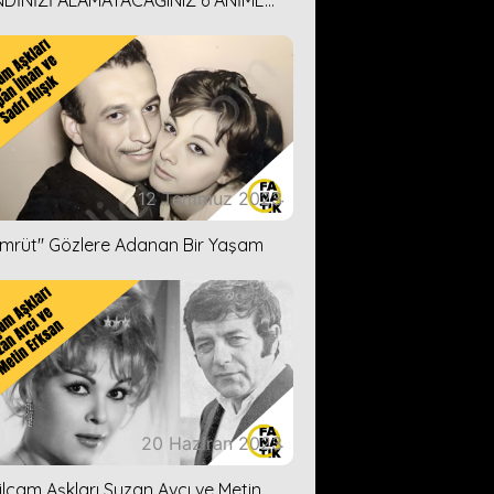
DİNİZİ ALAMAYACAĞINIZ 6 ANİME
İ ÖNERİMİZ
12 Temmuz 2023
ümrüt'' Gözlere Adanan Bir Yaşam
20 Haziran 2023
ilçam Aşkları Suzan Avcı ve Metin