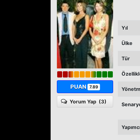
Yıl
Ülke
Tür
Özellik
PUAN
7.89
Yönet
Yorum Yap
(3)
Senary
Yapımc