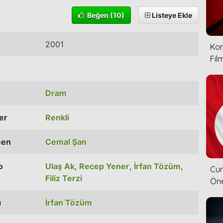
Beğen
(10)
Listeye Ekle
2001
Kor
Film
Dram
ler
Renkli
men
Cemal Şan
o
Ulaş Ak
,
Recep Yener
,
İrfan Tözüm
,
Cum
Filiz Terzi
Öne
ı
İrfan Tözüm