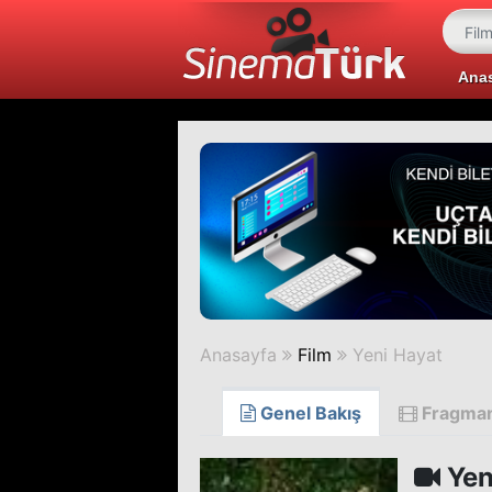
Ana
Anasayfa
Film
Yeni Hayat
Genel Bakış
Fragma
Yen