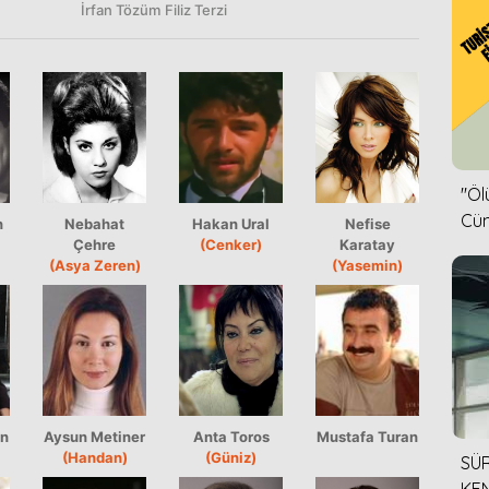
İrfan Tözüm
Filiz Terzi
''Ö
Cün
n
Nebahat
Hakan Ural
Nefise
Çehre
(Cenker)
Karatay
(Asya Zeren)
(Yasemin)
in
Aysun Metiner
Anta Toros
Mustafa Turan
(Handan)
(Güniz)
SÜR