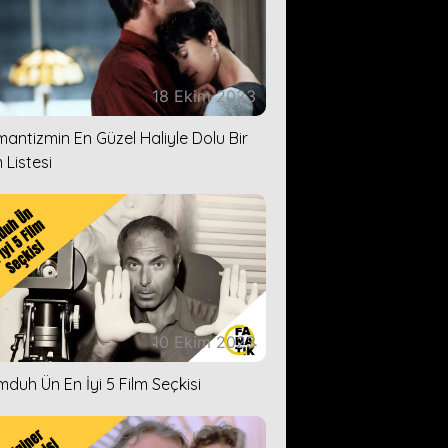
18 Ekim 2023
antizmin En Güzel Haliyle Dolu Bir
 Listesi
10 Ekim 2023
duh Ün En İyi 5 Film Seçkisi