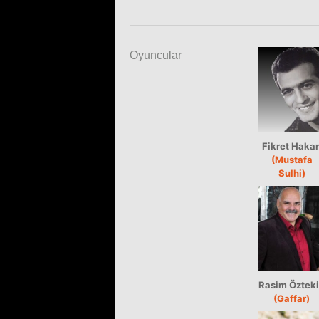
Oyuncular
Fikret Haka
(Mustafa
Sulhi)
Rasim Öztek
(Gaffar)