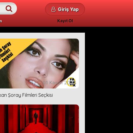
Giriş Yap
Kayıt Ol
m
01 Kasım 2023
kan Şoray Filmleri Seçkisi