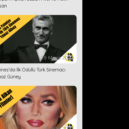
san
29 Mayıs 2023
nes'da İlk Ödüllü Türk Sinemacı
maz Güney
18 Nisan 2023