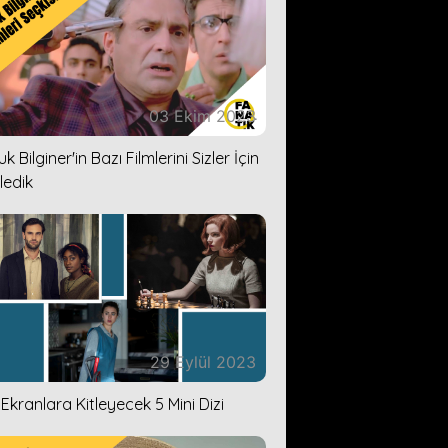
03 Ekim 2023
k Bilginer'in Bazı Filmlerini Sizler İçin
ledik
29 Eylül 2023
i Ekranlara Kitleyecek 5 Mini Dizi