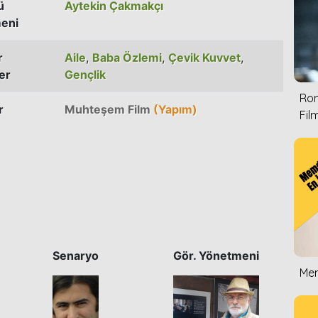
ü
Aytekin Çakmakçı
eni
r
Aile
,
Baba Özlemi
,
Çevik Kuvvet
,
er
Gençlik
Rom
r
Muhteşem Film
(Yapım)
Film
Senaryo
Gör. Yönetmeni
Mem