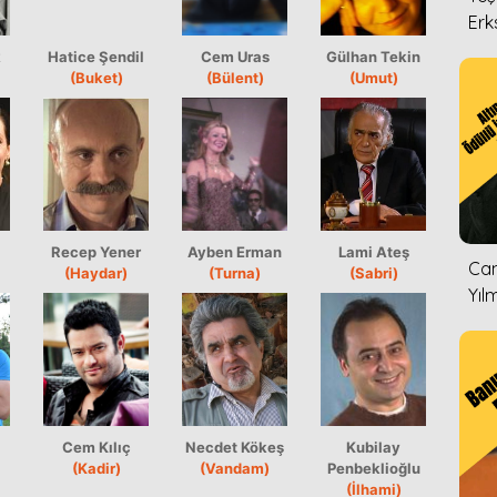
Erk
k
Hatice Şendil
Cem Uras
Gülhan Tekin
(Buket)
(Bülent)
(Umut)
a
Recep Yener
Ayben Erman
Lami Ateş
Can
(Haydar)
(Turna)
(Sabri)
Yıl
Cem Kılıç
Necdet Kökeş
Kubilay
(Kadir)
(Vandam)
Penbeklioğlu
(İlhami)