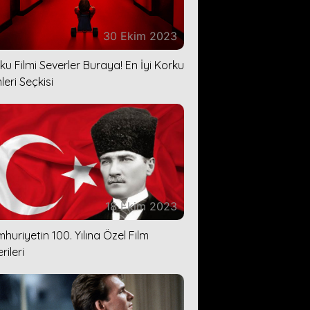
30 Ekim 2023
ku Filmi Severler Buraya! En İyi Korku
leri Seçkisi
18 Ekim 2023
huriyetin 100. Yılına Özel Film
rileri