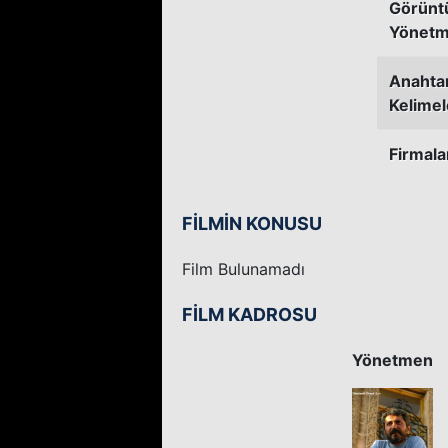
Görünt
Yönetm
Anahta
Kelimel
Firmala
FİLMİN KONUSU
Film Bulunamadı
FİLM KADROSU
Yönetmen