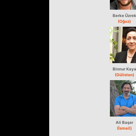
Berke Üzre
(Oğuz)
Binnur Kay
(Gülistan)
Ali Başar
(İsmail)