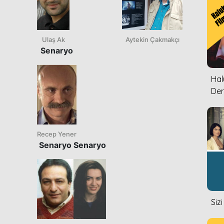
Ulaş Ak
Aytekin Çakmakçı
Senaryo
Halu
Der
Recep Yener
Senaryo
Senaryo
Siz