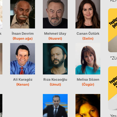
KEN
DİZ
k
İhsan Devrim
Mehmet Ulay
Canan Öztürk
(Ruşen ağa)
(Nusret)
(Selin)
''Z
Ali Karagöz
Rıza Kocaoğlu
Melisa Sözen
(Kenan)
(Umut)
(Özgür)
Yeş