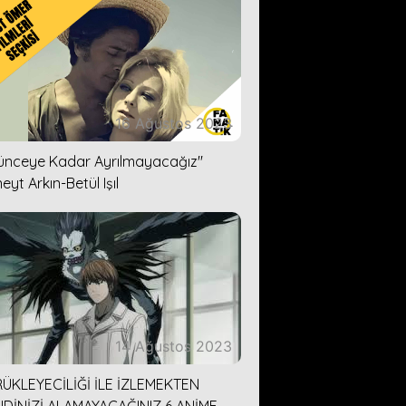
16 Ağustos 2023
lünceye Kadar Ayrılmayacağız''
eyt Arkın-Betül Işıl
14 Ağustos 2023
ÜKLEYECİLİĞİ İLE İZLEMEKTEN