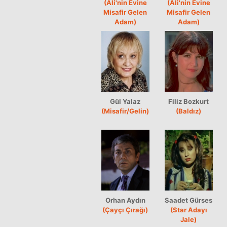
(Ali'nin Evine
(Ali'nin Evine
Misafir Gelen
Misafir Gelen
Adam)
Adam)
Gül Yalaz
Filiz Bozkurt
(Misafir/Gelin)
(Baldız)
Orhan Aydın
Saadet Gürses
(Çayçı Çırağı)
(Star Adayı
Jale)