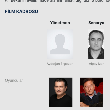
Ali Bekar'ın evlilik maceralarının anlatıldığı dizi 6 bölüm
FİLM KADROSU
Yönetmen
Senaryo
Aydoğan Ergezen
Alpay İzer
Oyuncular