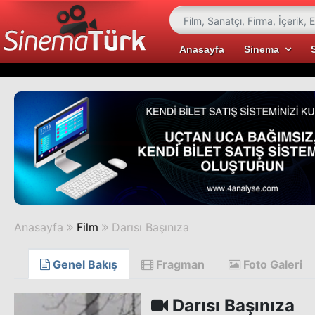
Anasayfa
Sinema
Anasayfa
Film
Darısı Başınıza
Genel Bakış
Fragman
Foto Galeri
Darısı Başınıza