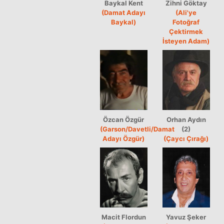
Baykal Kent
Zihni Göktay
(Damat Adayı
(Ali'ye
Baykal)
Fotoğraf
Çektirmek
İsteyen Adam)
Özcan Özgür
Orhan Aydın
(Garson/Davetli/Damat
(2)
Adayı Özgür)
(Çaycı Çırağı)
Macit Flordun
Yavuz Şeker