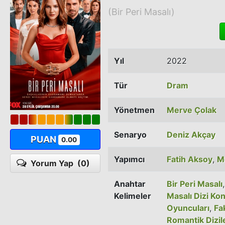
(Bir Peri Masalı)
Yıl
2022
Tür
Dram
Yönetmen
Merve Çolak
Senaryo
Deniz Akçay
PUAN
0.00
Yapımcı
Fatih Aksoy
,
M
Yorum Yap
(0)
Anahtar
Bir Peri Masalı
Kelimeler
Masalı Dizi Ko
Oyuncuları
,
Fa
Romantik Dizil