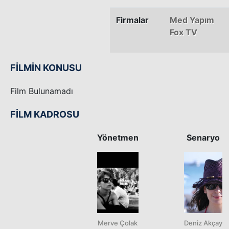
Firmalar
Med Yapım
Fox TV
FİLMİN KONUSU
Film Bulunamadı
FİLM KADROSU
Yönetmen
Senaryo
Merve Çolak
Deniz Akçay