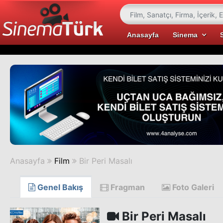
Anasayfa
Sinema
Anasayfa
Film
Bir Peri Masalı
Genel Bakış
Fragman
Foto Galeri
Bir Peri Masalı