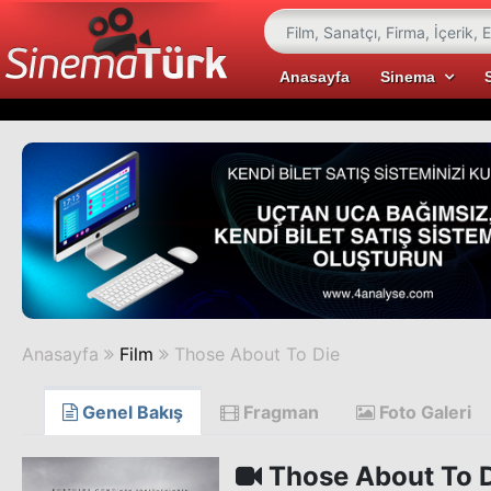
Anasayfa
Sinema
Anasayfa
Film
Those About To Die
Genel Bakış
Fragman
Foto Galeri
Those About To 