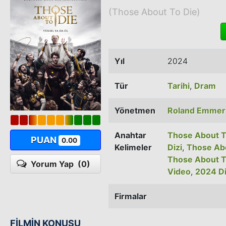
(Those About To Die)
Yıl
2024
Tür
Tarihi
,
Dram
Yönetmen
Roland Emmer
Anahtar
Those About T
PUAN
0.00
Kelimeler
Dizi
,
Those Abo
Those About T
Yorum Yap
(0)
Video
,
2024 Di
Firmalar
FİLMİN KONUSU