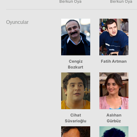
Berkun Oya
Berkun Oya
Oyuncular
Cengiz
Fatih Artman
Bozkurt
Cihat
Aslıhan
Süvarioğlu
Gürbüz