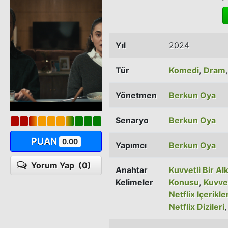
Yıl
2024
Tür
Komedi
,
Dram
Yönetmen
Berkun Oya
Senaryo
Berkun Oya
PUAN
0.00
Yapımcı
Berkun Oya
Yorum Yap
(0)
Anahtar
Kuvvetli Bir Alk
Kelimeler
Konusu
,
Kuvvet
Netflix Içerikle
Netflix Dizileri