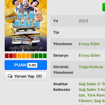
Yıl
2023
Tür
Yönetmen
Ersoy Güler
Senaryo
Ersoy Güler
PUAN
0.00
Görüntü
Tolga Kutluay
Yönetmeni
Yorum Yap
(0)
Anahtar
Sağ Salim 3: Ö
Kelimeler
Sağ Salim 3 K
Izle
,
Türk Kome
Filmleri
,
Sağ Sa