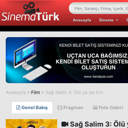
Anasayfa
Sinema
Anasayfa
Film
Sağ Salim 3: Ölü ya da Diri
Genel Bakış
Fragman
Foto Galeri
Sağ Salim 3: Ölü 