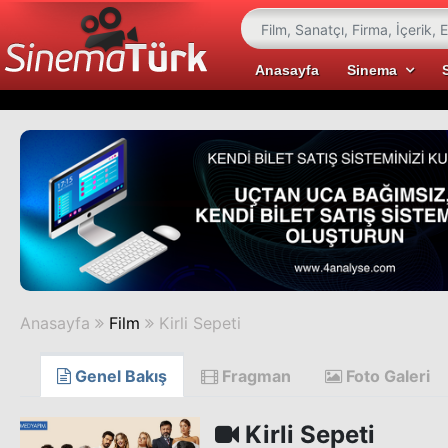
Anasayfa
Sinema
Anasayfa
Film
Kirli Sepeti
Genel Bakış
Fragman
Foto Galeri
Kirli Sepeti