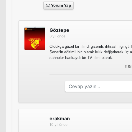
Yorum Yap
Göztepe
6 yıl önce
Oldukça güzel bir filmdi gizemli, ihtiraslı ilginçt
Şener'in eğitimli biri olarak kılık değiştirerek ü
sahneler harikaydı bir TV filmi olarak.
Şi
erakman
10 yıl önce