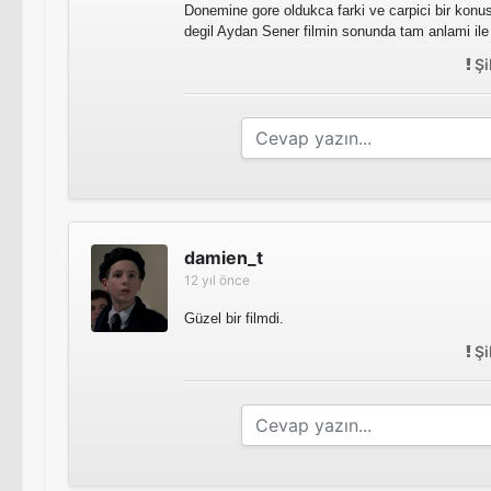
Donemine gore oldukca farki ve carpici bir konu
degil Aydan Sener filmin sonunda tam anlami il
Şi
damien_t
12 yıl önce
Güzel bir filmdi.
Şi