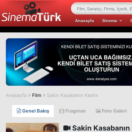
Anasayfa
Sinema
Anasayfa
Film
Sakin Kasabanın Kadını
Genel Bakış
Fragman
Foto Galeri
Sakin Kasabanın 