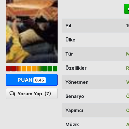
Yıl
1
Ülke
Tür
M
Özellikler
R
PUAN
8.45
Yönetmen
V
Yorum Yap
(7)
Senaryo
Ö
Yapımcı
O
Müzik
A