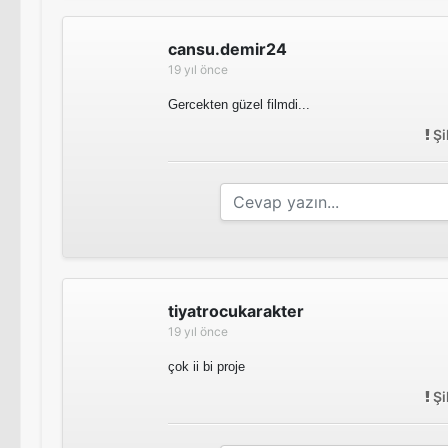
cansu.demir24
19 yıl önce
Gercekten güzel filmdi...
Şi
tiyatrocukarakter
19 yıl önce
çok ii bi proje
Şi