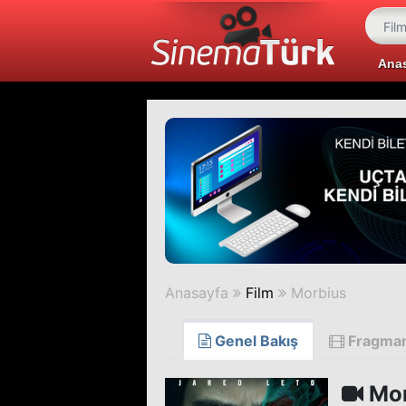
Ana
Anasayfa
Film
Morbius
Genel Bakış
Fragma
Mor