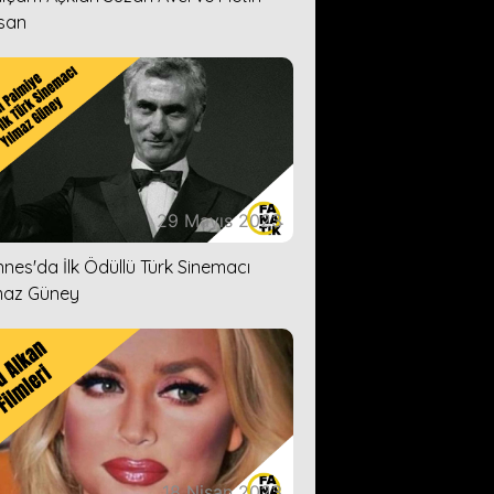
san
29 Mayıs 2023
nes'da İlk Ödüllü Türk Sinemacı
maz Güney
18 Nisan 2023