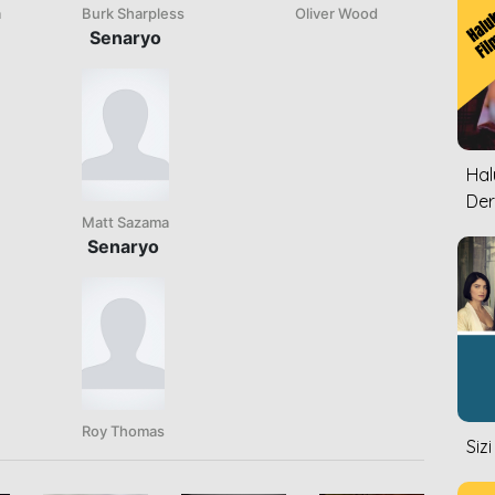
a
Burk Sharpless
Oliver Wood
Senaryo
Halu
Der
Matt Sazama
Senaryo
Roy Thomas
Siz