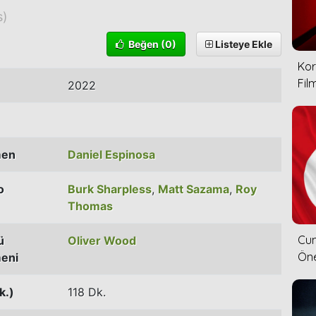
s)
Beğen
(0)
Listeye Ekle
Kor
Film
2022
men
Daniel Espinosa
o
Burk Sharpless
,
Matt Sazama
,
Roy
Thomas
Cum
ü
Oliver Wood
Öne
eni
k.)
118 Dk.