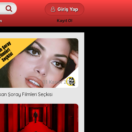
Giriş Yap
Kayıt Ol
m
01 Kasım 2023
kan Şoray Filmleri Seçkisi