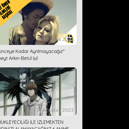
16 Ağustos 2023
lünceye Kadar Ayrılmayacağız''
eyt Arkın-Betül Işıl
14 Ağustos 2023
ÜKLEYECİLİĞİ İLE İZLEMEKTEN