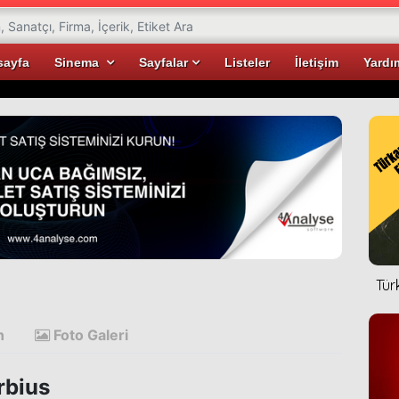
sayfa
Sinema
Sayfalar
Listeler
İletişim
Yardı
Tür
n
Foto Galeri
bius