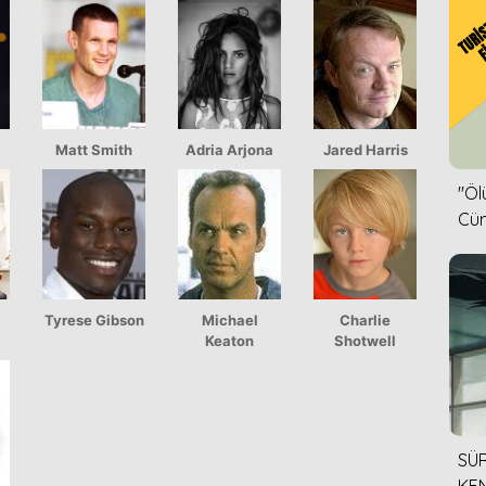
Matt Smith
Adria Arjona
Jared Harris
''Ö
Cün
Tyrese Gibson
Michael
Charlie
Keaton
Shotwell
SÜR