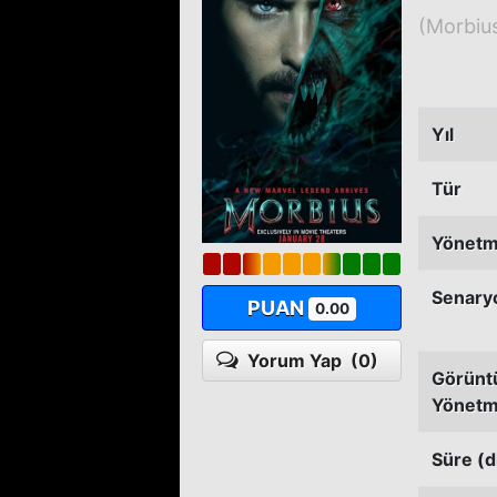
(Morbiu
Yıl
Tür
Yönet
Senary
PUAN
0.00
Yorum Yap
(0)
Görünt
Yönetm
Süre (d