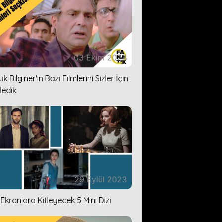
03 Ekim 2023
k Bilginer'in Bazı Filmlerini Sizler İçin
ledik
29 Eylül 2023
i Ekranlara Kitleyecek 5 Mini Dizi