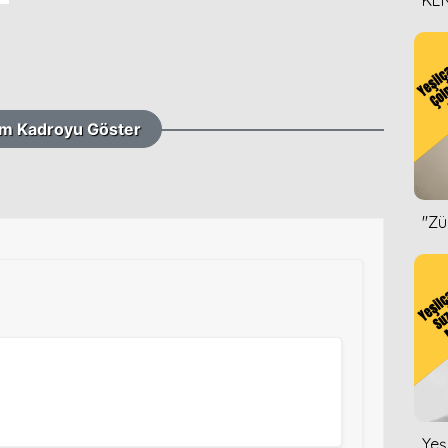
KEN
DİZ
m Kadroyu Göster
''Z
Yeş