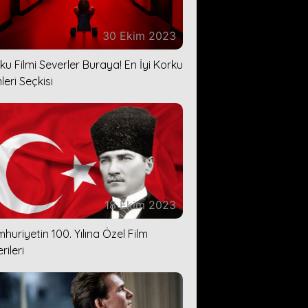
30 Ekim 2023
ku Filmi Severler Buraya! En İyi Korku
leri Seçkisi
18 Ekim 2023
huriyetin 100. Yılına Özel Film
rileri