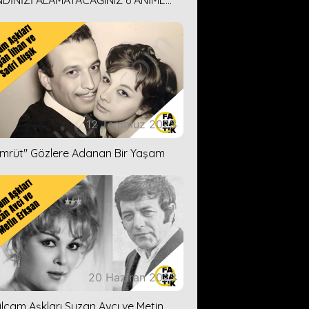
DİNİZİ ALAMAYACAĞINIZ 6 ANİME
İ ÖNERİMİZ
12 Temmuz 2023
ümrüt'' Gözlere Adanan Bir Yaşam
20 Haziran 2023
ilçam Aşkları Suzan Avcı ve Metin