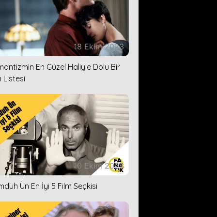
18 Ekim 2023
antizmin En Güzel Haliyle Dolu Bir
 Listesi
10 Ekim 2023
duh Ün En İyi 5 Film Seçkisi