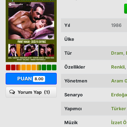
Yıl
1986
Ülke
Tür
Dram
,
Özellikler
Renkli
PUAN
8.00
Yönetmen
Aram G
Yorum Yap
(1)
Senaryo
Erdoğa
Yapımcı
Türker
Müzik
İzzet Ö