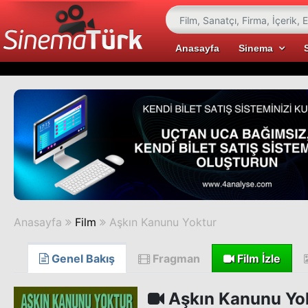
Anasayfa
Sinema
Anasayfa
Film
Aşkın Kanunu Yoktur
Genel Bakış
Fragman
Film İzle
Aşkın Kanunu Yo