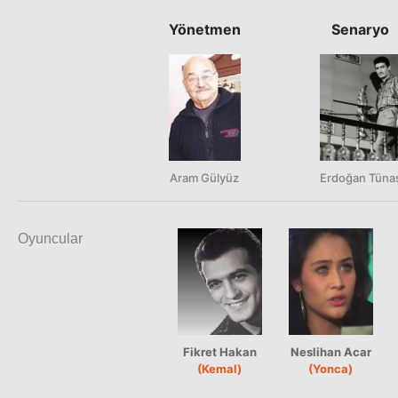
Yönetmen
Senaryo
Aram Gülyüz
Erdoğan Tüna
Oyuncular
Fikret Hakan
Neslihan Acar
(Kemal)
(Yonca)