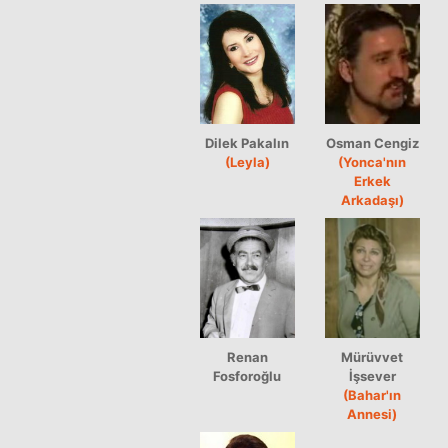
Dilek Pakalın
Osman Cengiz
(Leyla)
(Yonca'nın
Erkek
Arkadaşı)
Renan
Mürüvvet
Fosforoğlu
İşsever
(Bahar'ın
Annesi)