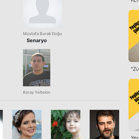
KEN
DİZ
Mustafa Burak Doğu
Senaryo
''Z
Koray Yeltekin
Yeş