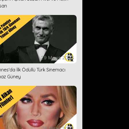
san
29 Mayıs 2023
nes'da İlk Ödüllü Türk Sinemacı
maz Güney
18 Nisan 2023