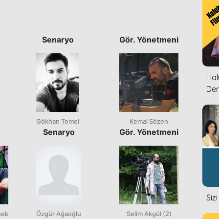
Senaryo
Gör. Yönetmeni
Halu
Der
Gökhan Temel
Kemal Sözen
n
Senaryo
Gör. Yönetmeni
Siz
şek
Özgür Ağaoğlu
Selim Akgül (2)