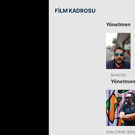
FİLM KADROSU
Yönetmen
Şevki Es
Yönetme
Ulaş Cihan Şim