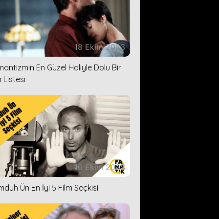
18 Ekim 2023
antizmin En Güzel Haliyle Dolu Bir
 Listesi
10 Ekim 2023
duh Ün En İyi 5 Film Seçkisi