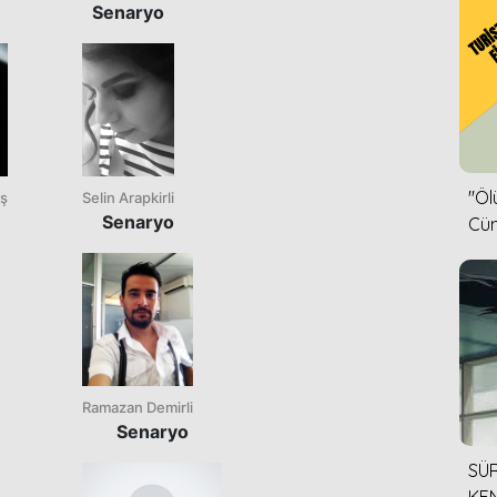
Senaryo
''Ö
ş
Selin Arapkirli
Senaryo
Cün
Ramazan Demirli
Senaryo
SÜR