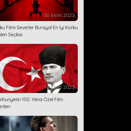
30 Ekim 2023
ku Filmi Severler Buraya! En İyi Korku
leri Seçkisi
18 Ekim 2023
huriyetin 100. Yılına Özel Film
rileri