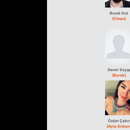
Burak Kut
(Cihan)
Demir Sayg
(Burak)
Özüm Çakır
(Ayla Arıkan