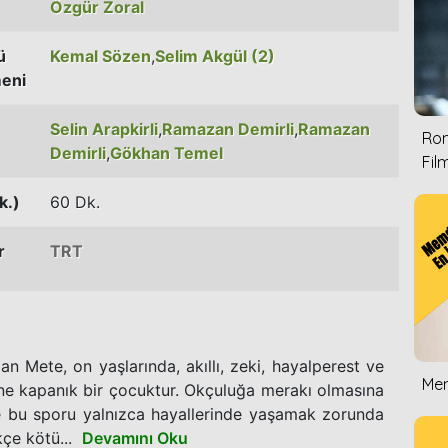
Özgür Zoral
ü
Kemal Sözen
,
Selim Akgül (2)
eni
Selin Arapkirli
,
Ramazan Demirli
,
Ramazan
Rom
Demirli
,
Gökhan Temel
Film
k.)
60 Dk.
r
TRT
an Mete, on yaşlarında, akıllı, zeki, hayalperest ve
Mem
ine kapanık bir çocuktur. Okçuluğa merakı olmasına
e bu sporu yalnızca hayallerinde yaşamak zorunda
kçe kötü...
Devamını Oku