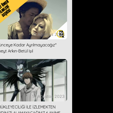
16 Ağustos 2023
lünceye Kadar Ayrılmayacağız''
eyt Arkın-Betül Işıl
14 Ağustos 2023
ÜKLEYECİLİĞİ İLE İZLEMEKTEN