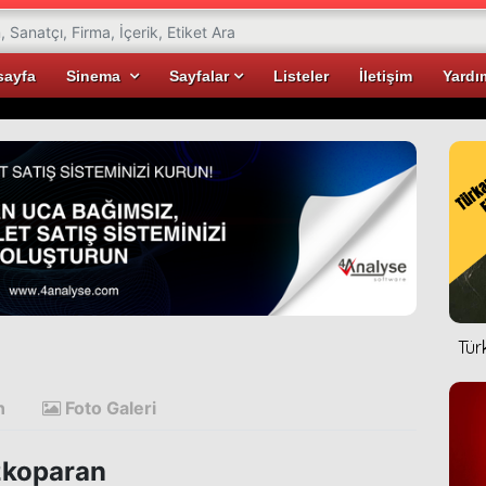
sayfa
Sinema
Sayfalar
Listeler
İletişim
Yardı
Tür
n
Foto Galeri
koparan