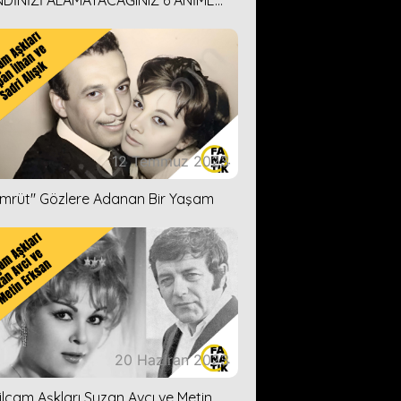
DİNİZİ ALAMAYACAĞINIZ 6 ANİME
İ ÖNERİMİZ
12 Temmuz 2023
ümrüt'' Gözlere Adanan Bir Yaşam
20 Haziran 2023
ilçam Aşkları Suzan Avcı ve Metin