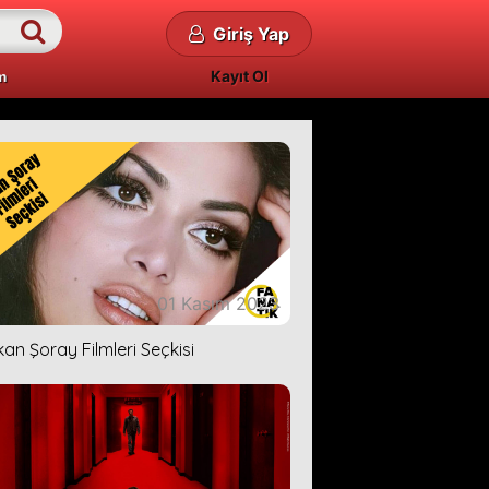
Giriş Yap
Kayıt Ol
m
01 Kasım 2023
kan Şoray Filmleri Seçkisi