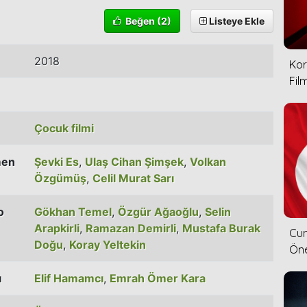
Beğen
(2)
Listeye Ekle
2018
Kor
Film
Çocuk filmi
men
Şevki Es
,
Ulaş Cihan Şimşek
,
Volkan
Özgümüş
,
Celil Murat Sarı
o
Gökhan Temel
,
Özgür Ağaoğlu
,
Selin
Arapkirli
,
Ramazan Demirli
,
Mustafa Burak
Cum
Doğu
,
Koray Yeltekin
Öne
ı
Elif Hamamcı
,
Emrah Ömer Kara