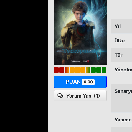
Yıl
Ülke
Tür
Yönet
PUAN
0.00
Senary
Yorum Yap
(1)
Yapımc