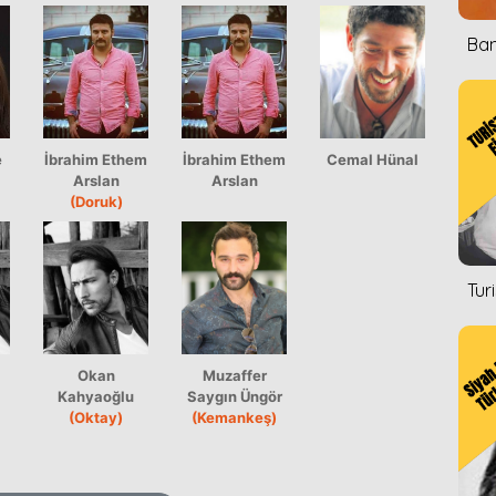
Ban
e
İbrahim Ethem
İbrahim Ethem
Cemal Hünal
Arslan
Arslan
(Doruk)
Tur
Okan
Muzaffer
Kahyaoğlu
Saygın Üngör
(Oktay)
(Kemankeş)