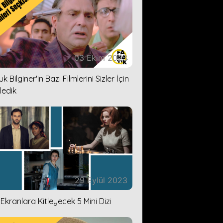
03 Ekim 2023
k Bilginer'in Bazı Filmlerini Sizler İçin
ledik
29 Eylül 2023
i Ekranlara Kitleyecek 5 Mini Dizi