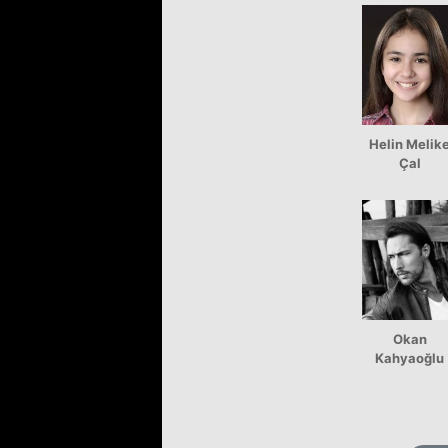
Helin Melik
Çal
Okan
Kahyaoğlu