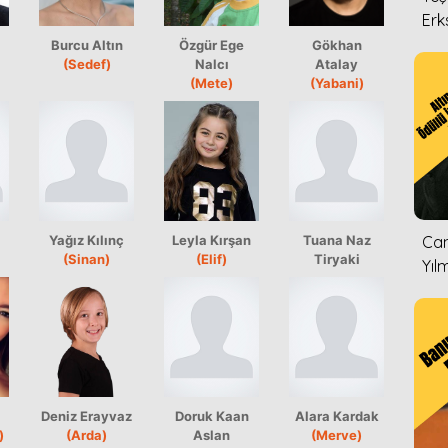
Erk
Burcu Altın
Özgür Ege
Gökhan
(Sedef)
Nalcı
Atalay
(Mete)
(Yabani)
ı
Yağız Kılınç
Leyla Kırşan
Tuana Naz
Can
(Sinan)
(Elif)
Tiryaki
Yıl
Deniz Erayvaz
Doruk Kaan
Alara Kardak
)
(Arda)
Aslan
(Merve)