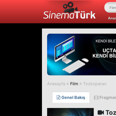
Ana
Anasayfa
Film
Tozkoparan
Genel Bakış
Fragma
Toz