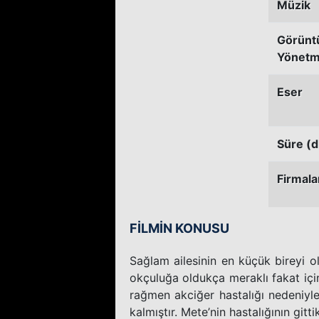
Müzik
Görünt
Yönetm
Eser
Süre (d
Firmala
FİLMİN KONUSU
Sağlam ailesinin en küçük bireyi ol
okçuluğa oldukça meraklı fakat iç
rağmen akciğer hastalığı nedeniyl
kalmıştır. Mete’nin hastalığının gitti