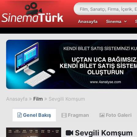
Anasayfa
Sinema
Anasayfa
Film
Sevgili Komşum
Genel Bakış
Fragman
Foto Galeri
Sevgili Komşum