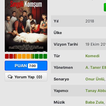
Yıl
2018
Ülke
Vizyon Tarihi
19 Ekim 20
Tür
Komedi
PUAN
7.00
Yönetmen
A. Taner E
Yorum Yap
(0)
Senaryo
Onur Ünlü
Yapımcı
Tanay Abb
Müzik
Baba Zula
,