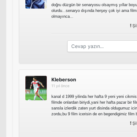
doğru düzgün bir senaryosu olsaymış yıllar boyu
olurdu...senaryo dışında herşey çok iyi ama film
olmayınca...
Şi
Kleberson
11 yıl önce
kanal d 1999 yilinda her hafta 9 yeni yeni cikmis
filmde onlardan biriydi,yani her hafta pazar bir f
sansla izlerdik zaten yurt disinda oldugumuz ici
zordu,bu 9 film icerisin de en begendigimiz film
Şi