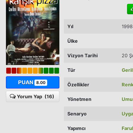
Yıl
1998
Ülke
Vizyon Tarihi
20 Ş
Tür
Geri
PUAN
8.00
Özellikler
Renk
Yorum Yap
(16)
Yönetmen
Umur
Senaryo
Uyga
Yapımcı
Faru