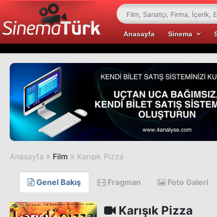
Anasayfa
Sinema
Anasayfa
Film
Karışık Pizza
Genel Bakış
Fragman
Foto Galeri
Karışık Pizza