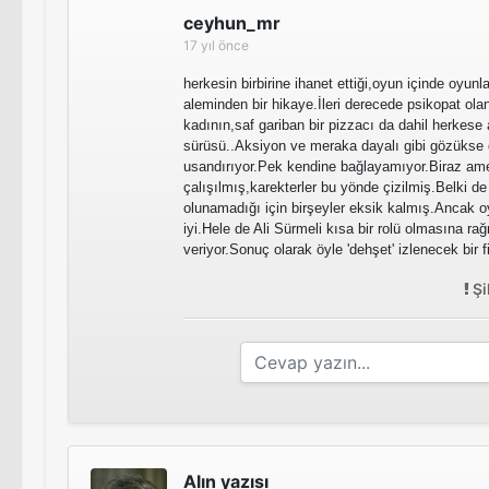
ceyhun_mr
17 yıl önce
herkesin birbirine ihanet ettiği,oyun içinde oyunl
aleminden bir hikaye.İleri derecede psikopat olan
kadının,saf gariban bir pizzacı da dahil herkese a
sürüsü..Aksiyon ve meraka dayalı gibi gözükse
usandırıyor.Pek kendine bağlayamıyor.Biraz am
çalışılmış,karekterler bu yönde çizilmiş.Belki d
olunamadığı için birşeyler eksik kalmış.Ancak 
iyi.Hele de Ali Sürmeli kısa bir rolü olmasına ra
veriyor.Sonuç olarak öyle 'dehşet' izlenecek bir f
Şi
Alın yazısı