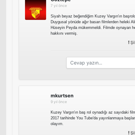
7 yıl önce
Siyah beyaz beğendiğim Kuzey Vargın'ın başrolde
Duygusal yönüde ağır basan filmlerden heleki Al
Hüseyin Peyda mükemmeldi. Filmde oynayan he
hakkını vermiş.
Şi
mkurtsen
9 yıl önce
Kuzey Vargın'ın baş rol oynadığı az sayıdaki film
2017 tarihinde You Tube'da yayınlanmaya başlam
olayım.
Şi