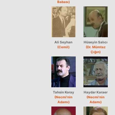
Babası)
Ali Seyhan
Hüseyin Salıcı
(Cemil)
(Dr. Mümtaz
Çığın)
Tahsin Koray
Haydar Karaer
(Necmi'nin
(Necmi'nin
Adamı)
Adamı)