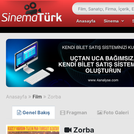
Anasayfa
Sinema
Anasayfa
Film
Zorba
Genel Bakış
Fragman
Foto Galeri
Zorba