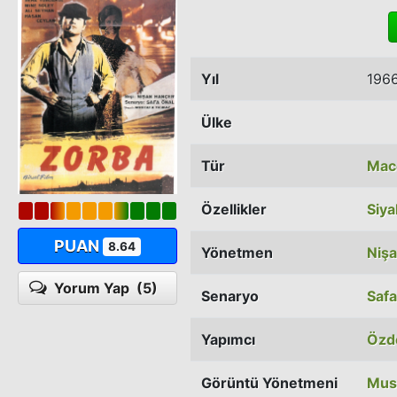
Yıl
196
Ülke
Tür
Mac
Özellikler
Siy
PUAN
8.64
Yönetmen
Niş
Yorum Yap
(5)
Senaryo
Safa
Yapımcı
Özde
Görüntü Yönetmeni
Mus