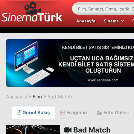
Anasayfa
Sinema
Anasayfa
Film
Bad Match
Genel Bakış
Fragman
Foto Galeri
Bad Match