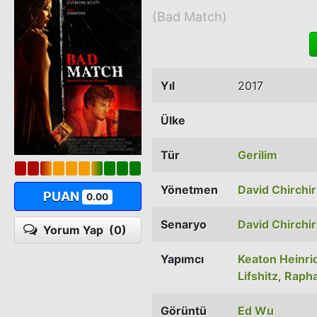
(Bad Match)
Yıl
2017
Ülke
Tür
Gerilim
Yönetmen
David Chirchiri
PUAN
0.00
Senaryo
David Chirchiri
Yorum Yap
(0)
Yapımcı
Keaton Heinri
Lifshitz
,
Rapha
Görüntü
Ed Wu