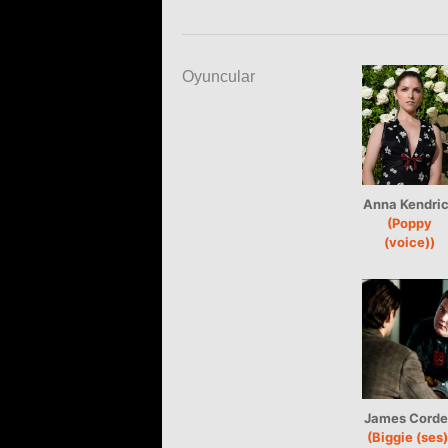
Oyuncular
Anna Kendri
(Poppy
(voice))
James Corde
(Biggie (ses)