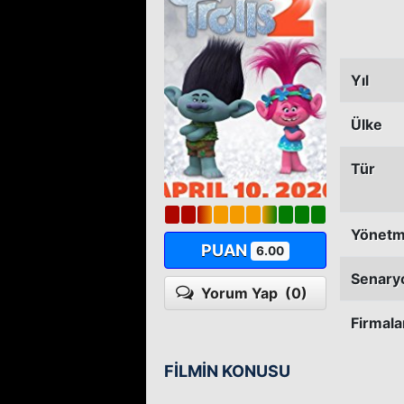
Yıl
Ülke
Tür
Yönet
PUAN
6.00
Senary
Yorum Yap
(0)
Firmala
FİLMİN KONUSU