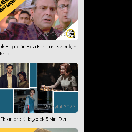
03 Ekim 2023
k Bilginer'in Bazı Filmlerini Sizler İçin
ledik
29 Eylül 2023
i Ekranlara Kitleyecek 5 Mini Dizi