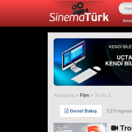
Ana
Anasayfa
Film
Trolls 2
Genel Bakış
Fragma
Trol