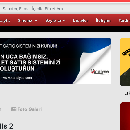
sayfa
Sinema
Sayfalar
Listeler
İletişim
Yardı
Tür
n
Foto Galeri
ls 2