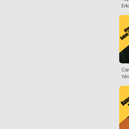
Erk
Can
Yıl