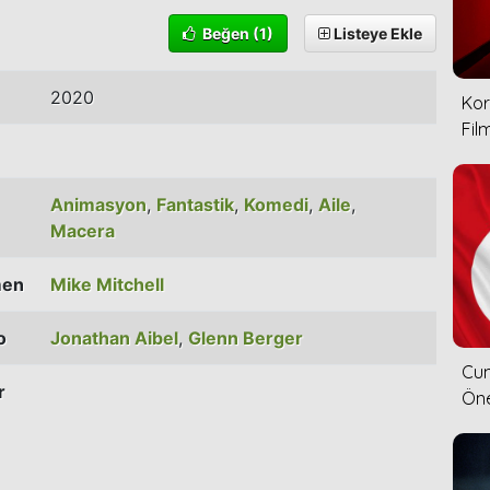
Beğen
(1)
Listeye Ekle
2020
Kor
Film
Animasyon
,
Fantastik
,
Komedi
,
Aile
,
Macera
men
Mike Mitchell
o
Jonathan Aibel
,
Glenn Berger
Cum
r
Öne