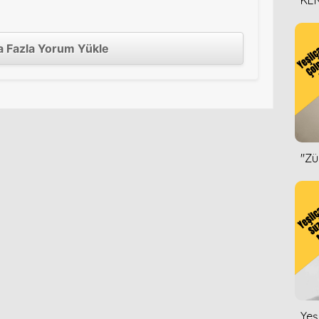
KEN
DİZ
 Fazla Yorum Yükle
''Z
Yeş