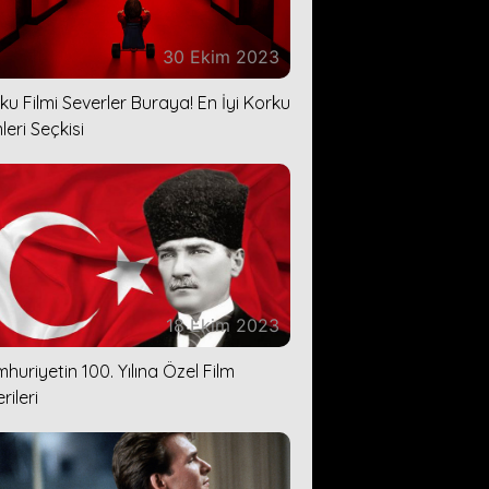
30 Ekim 2023
ku Filmi Severler Buraya! En İyi Korku
leri Seçkisi
18 Ekim 2023
huriyetin 100. Yılına Özel Film
rileri