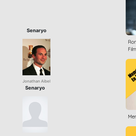
Senaryo
Rom
Film
Jonathan Aibel
Senaryo
Mem