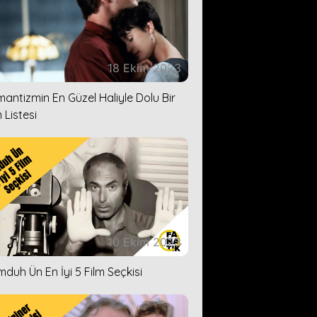
18 Ekim 2023
antizmin En Güzel Haliyle Dolu Bir
 Listesi
10 Ekim 2023
duh Ün En İyi 5 Film Seçkisi