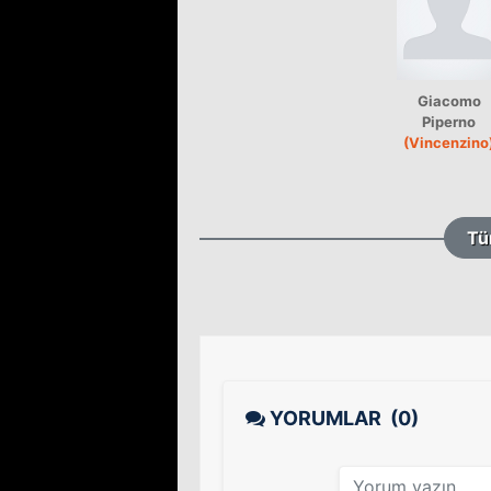
Giacomo
Piperno
(Vincenzino
Tü
YORUMLAR
(0)