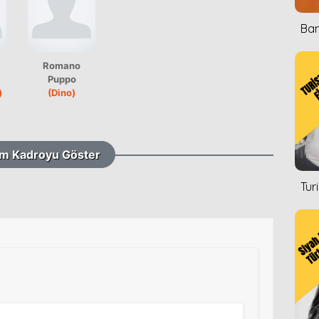
Ban
Romano
Puppo
)
(Dino)
m Kadroyu Göster
Tur