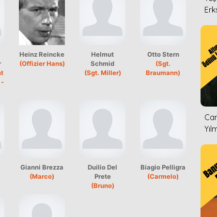
Erk
Heinz Reincke
Helmut
Otto Stern
r
(Offizier Hans)
Schmid
(Sgt.
t
(Sgt. Miller)
Braumann)
 -
Can
Yıl
Gianni Brezza
Duilio Del
Biagio Pelligra
(Marco)
Prete
(Carmelo)
(Bruno)