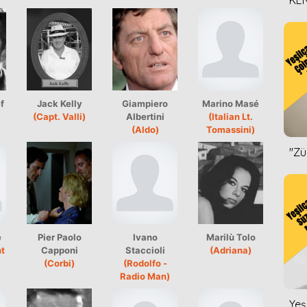
KEN
DİZ
f
Jack Kelly
Giampiero
Marino Masé
(Capt. Valli)
Albertini
(Italian Lt.
(Aldo)
Tomassini)
''Z
e
Pier Paolo
Ivano
Marilù Tolo
t
Capponi
Staccioli
(Adriana)
(Corbi)
(Rodolfo -
Radio Man)
Yeş