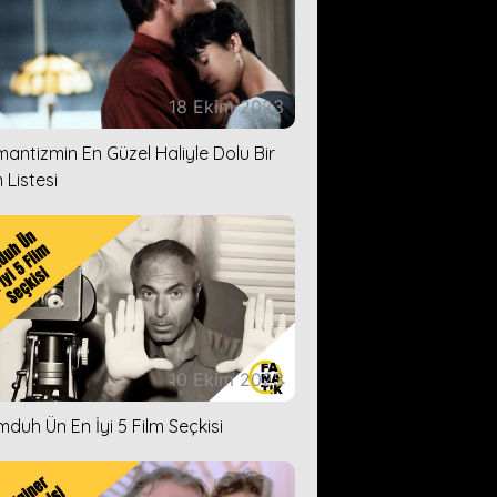
18 Ekim 2023
antizmin En Güzel Haliyle Dolu Bir
 Listesi
10 Ekim 2023
duh Ün En İyi 5 Film Seçkisi