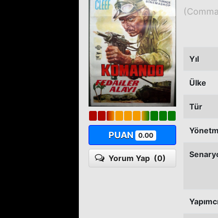
(Comma
Yıl
Ülke
Tür
Yönet
PUAN
0.00
Senary
Yorum Yap
(0)
Yapımc