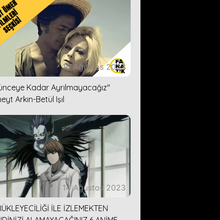
16 Ağustos 2023
lünceye Kadar Ayrılmayacağız''
eyt Arkın-Betül Işıl
14 Ağustos 2023
ÜKLEYECİLİĞİ İLE İZLEMEKTEN