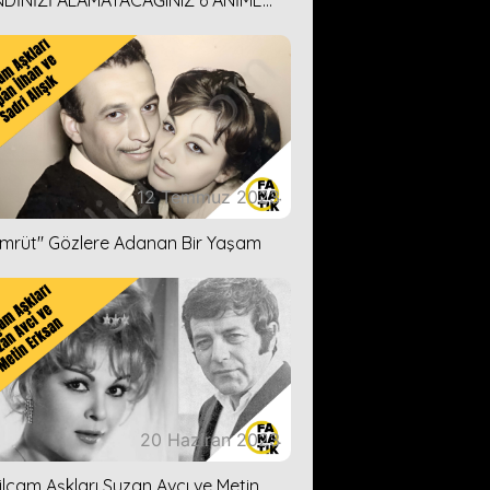
DİNİZİ ALAMAYACAĞINIZ 6 ANİME
İ ÖNERİMİZ
12 Temmuz 2023
ümrüt'' Gözlere Adanan Bir Yaşam
20 Haziran 2023
ilçam Aşkları Suzan Avcı ve Metin