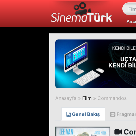
Ana
Anasayfa
Film
Commandos
Genel Bakış
Fragma
Co