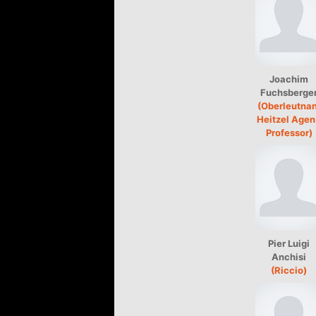
Joachim
Fuchsberge
(Oberleutnan
Heitzel Agen
Professor)
Pier Luigi
Anchisi
(Riccio)