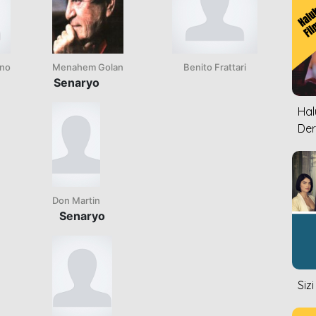
ino
Menahem Golan
Benito Frattari
Senaryo
Halu
Der
Don Martin
Senaryo
Siz