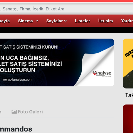
sayfa
Sinema
Sayfalar
Listeler
İletişim
Yardı
Tür
n
Foto Galeri
mmandos