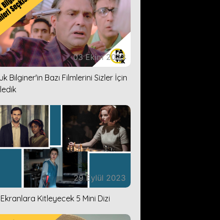
03 Ekim 2023
k Bilginer'in Bazı Filmlerini Sizler İçin
ledik
29 Eylül 2023
i Ekranlara Kitleyecek 5 Mini Dizi