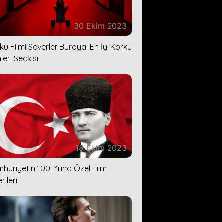
30 Ekim 2023
ku Filmi Severler Buraya! En İyi Korku
leri Seçkisi
18 Ekim 2023
huriyetin 100. Yılına Özel Film
rileri