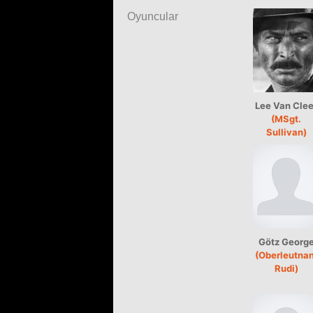
Oyuncular
Lee Van Clee
(MSgt.
Sullivan)
Götz Georg
(Oberleutnan
Rudi)