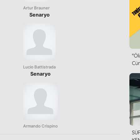
Artur Brauner
Senaryo
''Ö
Cün
Lucio Battistrada
Senaryo
Armando Crispino
SÜR