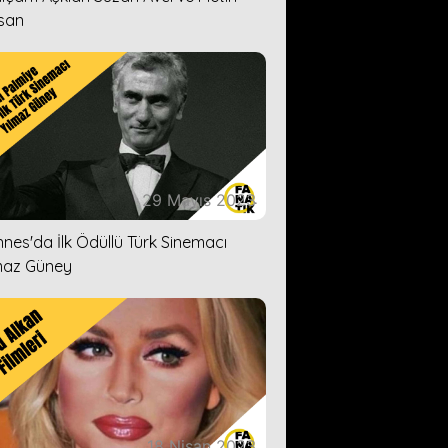
san
29 Mayıs 2023
nes'da İlk Ödüllü Türk Sinemacı
maz Güney
18 Nisan 2023