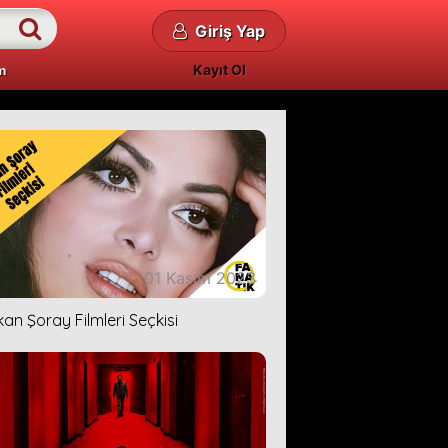
Giriş Yap
Kayıt Ol
m
01 Kasım 2023
kan Şoray Filmleri Seçkisi