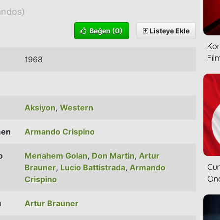
ndos)
Beğen
(0)
Listeye Ekle
Kor
Film
1968
Aksiyon
,
Western
men
Armando Crispino
o
Menahem Golan
,
Don Martin
,
Artur
Cum
Brauner
,
Lucio Battistrada
,
Armando
Öne
Crispino
ı
Artur Brauner