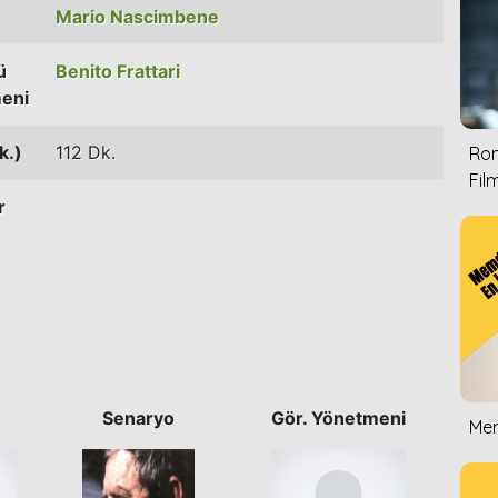
Mario Nascimbene
ü
Benito Frattari
eni
k.)
112 Dk.
Rom
Film
r
Senaryo
Gör. Yönetmeni
Mem