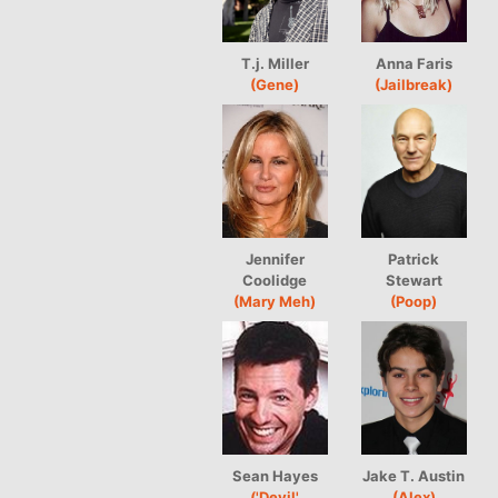
T.j. Miller
Anna Faris
(Gene)
(Jailbreak)
Jennifer
Patrick
Coolidge
Stewart
(Mary Meh)
(Poop)
Sean Hayes
Jake T. Austin
('Devil'
(Alex)