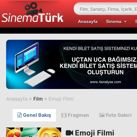
Anasayfa
Sinema
Anasayfa
Film
Emoji Filmi
Genel Bakış
Fragman
Foto Galeri
Emoji Filmi