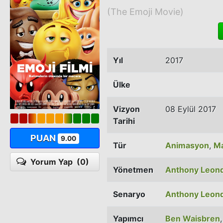
(The Emoji Movie)
Yıl
2017
Ülke
Vizyon
08 Eylül 2017
Tarihi
PUAN
9.00
Tür
Animasyon
,
M
Yorum Yap
(0)
Yönetmen
Anthony Leond
Senaryo
Anthony Leond
Yapımcı
Ben Waisbren