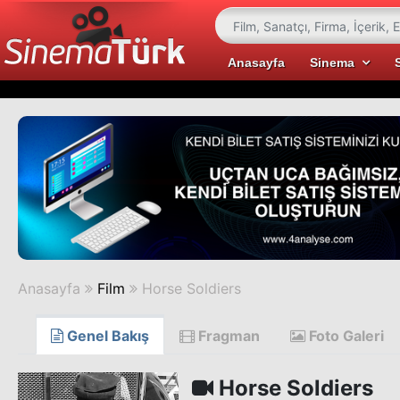
Anasayfa
Sinema
Anasayfa
Film
Horse Soldiers
Genel Bakış
Fragman
Foto Galeri
Horse Soldiers