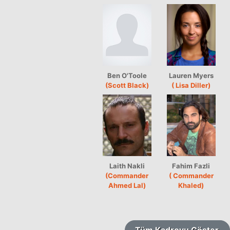
Ben O'Toole
Lauren Myers
(Scott Black)
( Lisa Diller)
Laith Nakli
Fahim Fazli
(Commander
( Commander
Ahmed Lal)
Khaled)
Tüm Kadroyu Göster