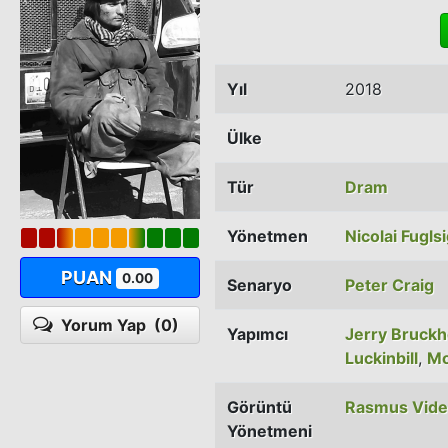
Yıl
2018
Ülke
Tür
Dram
Yönetmen
Nicolai Fugls
PUAN
0.00
Senaryo
Peter Craig
Yorum Yap
(0)
Yapımcı
Jerry Bruck
Luckinbill
,
Mo
Görüntü
Rasmus Vid
Yönetmeni