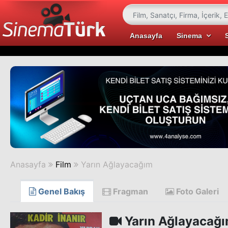
Anasayfa
Sinema
Anasayfa
Film
Yarın Ağlayacağım
Genel Bakış
Fragman
Foto Galeri
Yarın Ağlayacağ