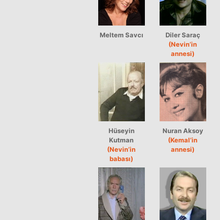
Meltem Savcı
Diler Saraç
(Nevin’in
annesi)
Hüseyin
Nuran Aksoy
Kutman
(Kemal’in
(Nevin’in
annesi)
babası)