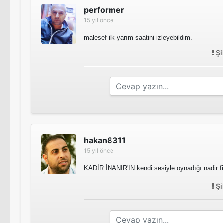
performer
15 yıl önce
malesef ilk yarım saatini izleyebildim.
Şi
hakan8311
15 yıl önce
KADİR İNANIR'IN kendi sesiyle oynadığı nadir fi
Şi