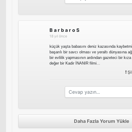
B a r b a r o S
18 yıl önce
küçük yaşta babasını deniz kazasında kaybetm
başarılı bir savcı olması ve yeraltı dünyasına ağ
bir evlilik yapmasının ardından gazeteci bir kız
değer bir Kadir İNANIR filmi...
Şi
Daha Fazla Yorum Yükle