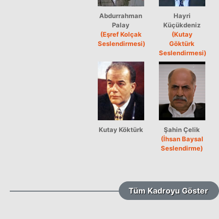
Abdurrahman
Hayri
Palay
Küçükdeniz
(Eşref Kolçak
(Kutay
Seslendirmesi)
Göktürk
Seslendirmesi)
Kutay Köktürk
Şahin Çelik
(İhsan Baysal
Seslendirme)
Tüm Kadroyu Göster