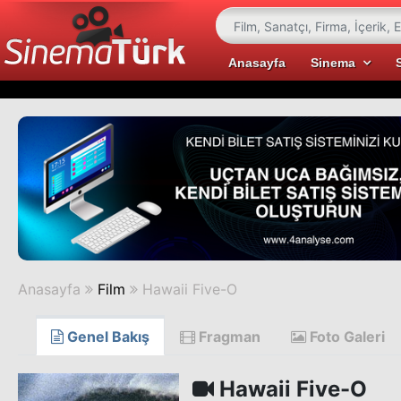
Anasayfa
Sinema
Anasayfa
Film
Hawaii Five-O
Genel Bakış
Fragman
Foto Galeri
Hawaii Five-O