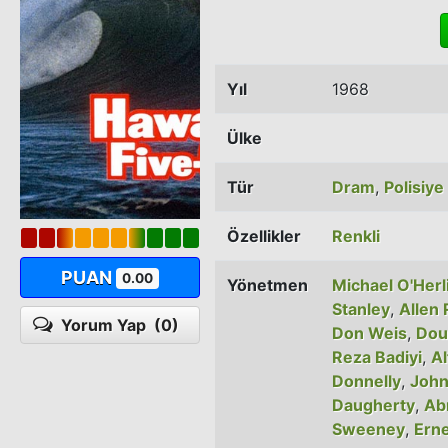
Yıl
1968
Ülke
Tür
Dram
,
Polisiye
Özellikler
Renkli
PUAN
0.00
Yönetmen
Michael O'Herl
Stanley
,
Allen 
Yorum Yap
(0)
Don Weis
,
Dou
Reza Badiyi
,
Al
Donnelly
,
John
Daugherty
,
Ab
Sweeney
,
Erne