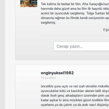
Tek kelime ile berbat bir film. Afra Saraçoğlu'n
hanımda daha güzel ama bu film ilk başrolü old
acemi bir oyunculuk sergilemiş. Tolga Saritas bi
olmasına rağmen bu filmde kendi seviyesinin epe
sergilemiş.
Şi
enginyuksel1982
10 yıl önce
öncelikle şunu açık ve net izah etmekle mükelle
oyunculuklar kötü ve kastıkları alenen belli oluy
olarak liseli genç arkadaşların üzerinden prim
kadar aşikar ki ama müzikleri güzel özellikle fil
uyarlama ya da çalıntı ya da arak nasıl düşünüy