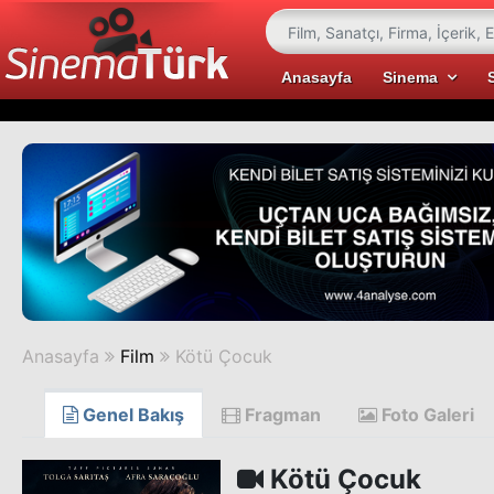
Anasayfa
Sinema
Anasayfa
Film
Kötü Çocuk
Genel Bakış
Fragman
Foto Galeri
Kötü Çocuk