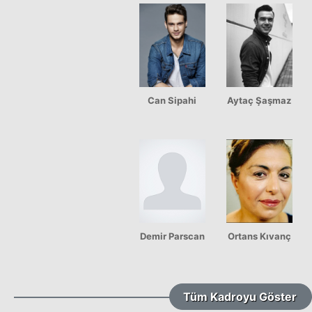
Can Sipahi
Aytaç Şaşmaz
Demir Parscan
Ortans Kıvanç
Tüm Kadroyu Göster