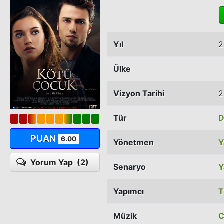
Yıl
2
Ülke
Vizyon Tarihi
2
Tür
D
PUAN
6.00
Yönetmen
Y
Yorum Yap
(2)
Senaryo
Y
Yapımcı
T
Müzik
C