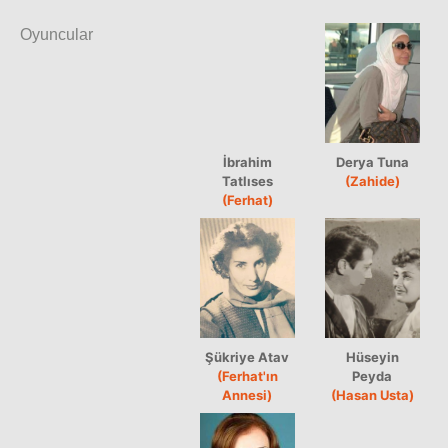
Oyuncular
İbrahim
Derya Tuna
Tatlıses
(Zahide)
(Ferhat)
Şükriye Atav
Hüseyin
(Ferhat'ın
Peyda
Annesi)
(Hasan Usta)