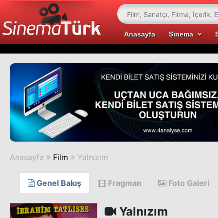
Anasayfa
Sinema
Anasayfa
Film
Yalnızım
Genel Bakış
Fragman
Foto Galeri
Yalnızım