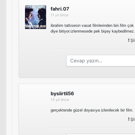
fahri.07
11 yıl önce
ibrahim tatlısesin vasat filmlerinden biri.film çok
diye bitiyor.izlenmesede pek bişey kaybedilmez
Şi
bysiirtli56
13 yıl önce
gerçektende güzel doyasıya izlenilecek bir film.
Şi