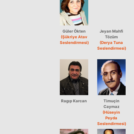
Güler Ökten
Jeyan Mahfi
(Şükriye Atav
Tözüm
Seslendirmesi)
(Derya Tuna
Seslendirmesi)
Ragıp Karcan
Timuçin
Caymaz
(Hüseyin
Peyda
Seslendirmesi)