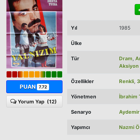
Yıl
1985
Ülke
Tür
Dram
,
A
Aksiyon
Özellikler
Renkli
,
PUAN
7.72
Yönetmen
İbrahim 
Yorum Yap
(12)
Senaryo
Aydemir
Yapımcı
Nazmi Ö