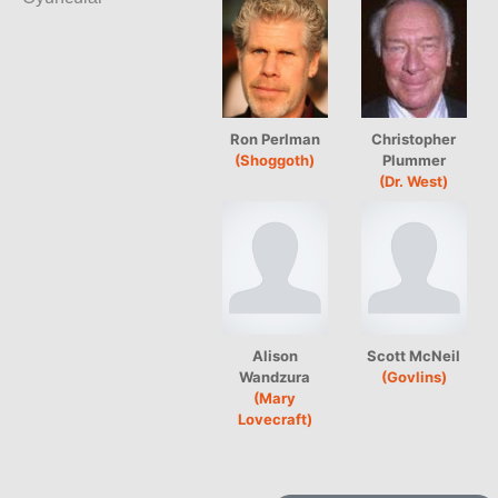
Ron Perlman
Christopher
(Shoggoth)
Plummer
(Dr. West)
Alison
Scott McNeil
Wandzura
(Govlins)
(Mary
Lovecraft)