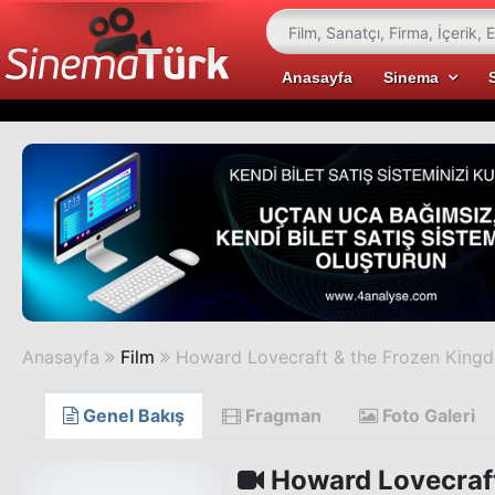
Anasayfa
Sinema
Anasayfa
Film
Howard Lovecraft & the Frozen King
Genel Bakış
Fragman
Foto Galeri
Howard Lovecraft