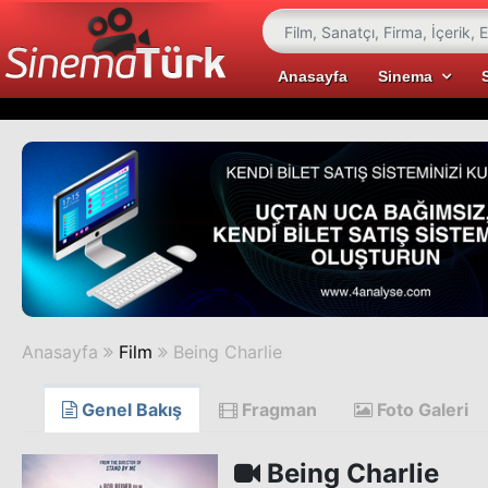
Anasayfa
Sinema
Anasayfa
Film
Being Charlie
Genel Bakış
Fragman
Foto Galeri
Being Charlie