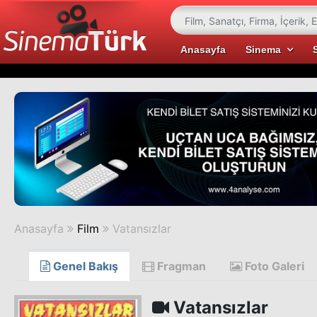
Anasayfa
Sinema
Anasayfa
Film
Vatansızlar
Genel Bakış
Fragman
Foto Galeri
Vatansızlar