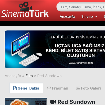
Anasayfa
Sinema
Anasayfa
Film
Red Sundown
Genel Bakış
Fragman
Foto Galeri
Red Sundown