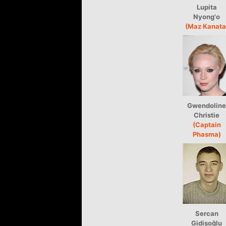
Lupita
Nyong'o
(Maz Kanata
Gwendoline
Christie
(Captain
Phasma)
Sercan
Gidişoğlu