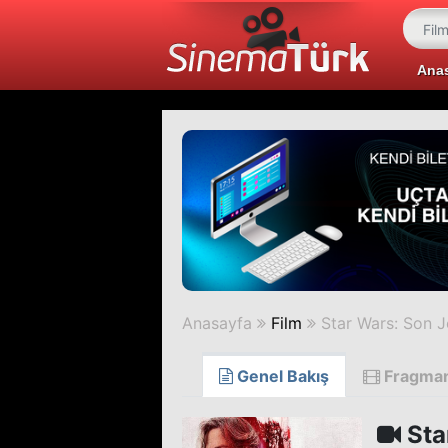
Ana
Anasayfa
Film
Star Wars: Son J
Genel Bakış
Fragma
Sta