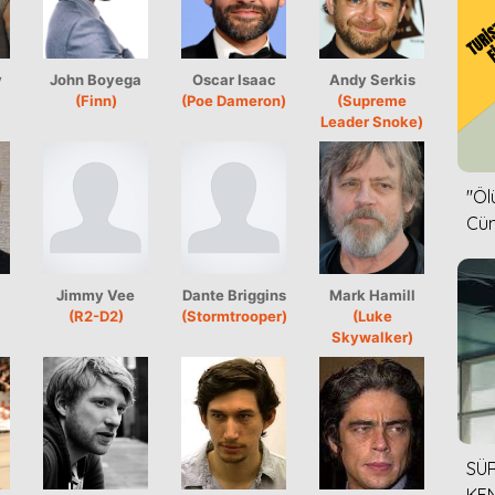
y
John Boyega
Oscar Isaac
Andy Serkis
(Finn)
(Poe Dameron)
(Supreme
Leader Snoke)
''Ö
Cün
Jimmy Vee
Dante Briggins
Mark Hamill
(R2-D2)
(Stormtrooper)
(Luke
Skywalker)
SÜR