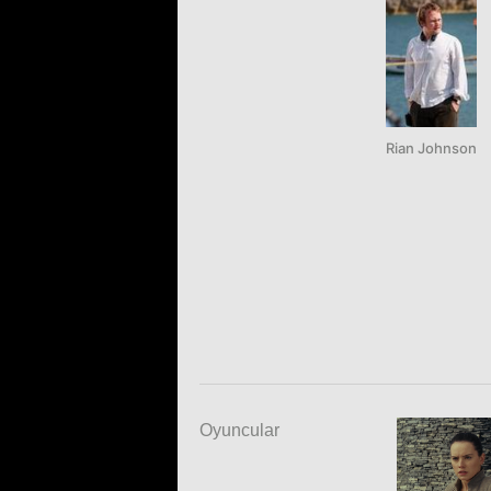
Rian Johnson
Oyuncular