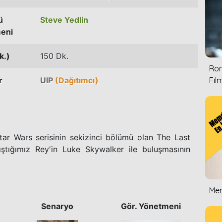
ü
Steve Yedlin
eni
k.)
150 Dk.
Rom
r
UIP
(Dağıtımcı)
Film
Star Wars serisinin sekizinci bölümü olan The Last
ştığımız Rey'in Luke Skywalker ile buluşmasının
Mem
Senaryo
Gör. Yönetmeni