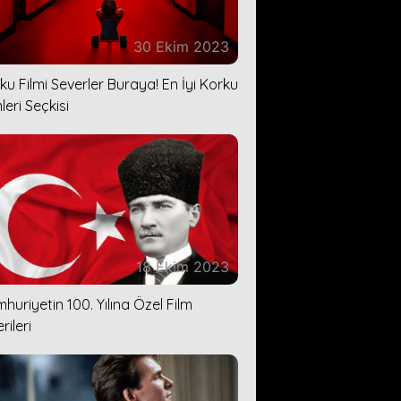
30 Ekim 2023
ku Filmi Severler Buraya! En İyi Korku
leri Seçkisi
18 Ekim 2023
huriyetin 100. Yılına Özel Film
rileri