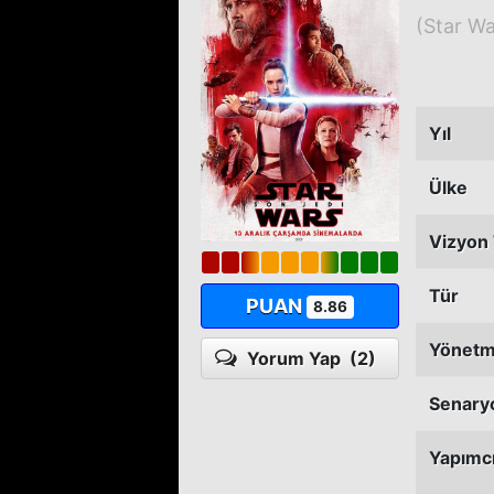
(Star Wa
Yıl
Ülke
Vizyon 
Tür
PUAN
8.86
Yönet
Yorum Yap
(2)
Senary
Yapımc