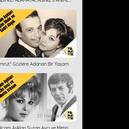
DİNİZİ ALAMAYACAĞINIZ 6 ANİME
İ ÖNERİMİZ
12 Temmuz 2023
ümrüt'' Gözlere Adanan Bir Yaşam
20 Haziran 2023
ilçam Aşkları Suzan Avcı ve Metin