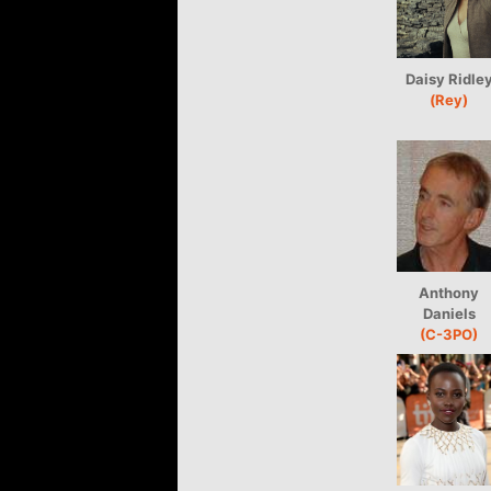
Daisy Ridle
(Rey)
Anthony
Daniels
(C-3PO)