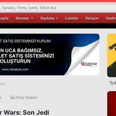
sayfa
Sinema
Sayfalar
Listeler
İletişim
Yardı
Tür
edi
n
Foto Galeri
r Wars: Son Jedi