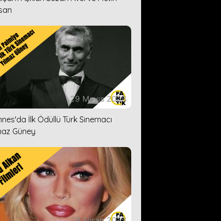
san
29 Mayıs 2023
nes'da İlk Ödüllü Türk Sinemacı
maz Güney
18 Nisan 2023