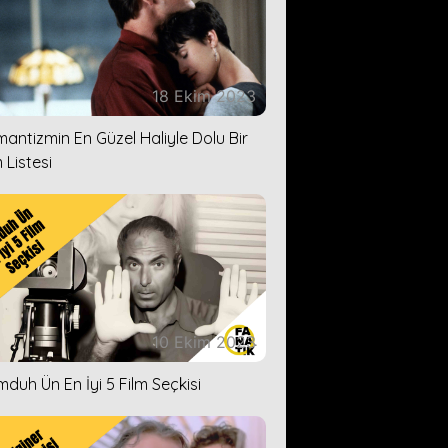
18 Ekim 2023
antizmin En Güzel Haliyle Dolu Bir
 Listesi
10 Ekim 2023
duh Ün En İyi 5 Film Seçkisi