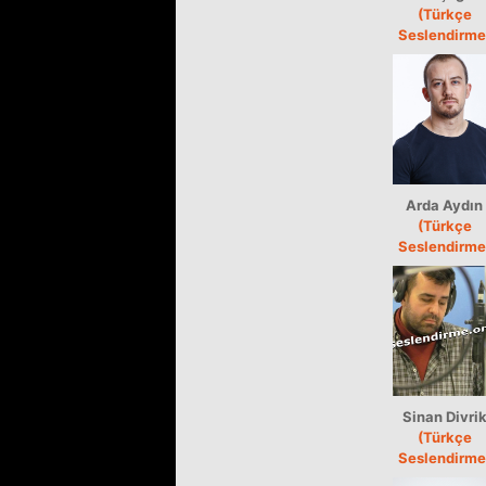
(Türkçe
Seslendirme
Arda Aydın
(Türkçe
Seslendirme
Sinan Divri
(Türkçe
Seslendirme