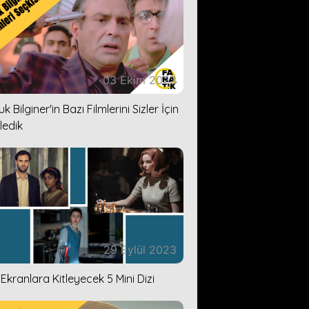
03 Ekim 2023
k Bilginer'in Bazı Filmlerini Sizler İçin
ledik
29 Eylül 2023
i Ekranlara Kitleyecek 5 Mini Dizi