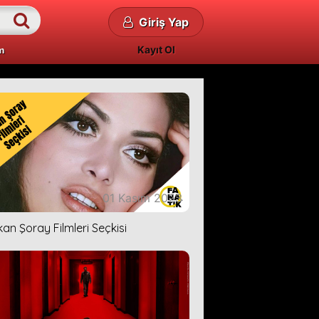
Giriş Yap
Kayıt Ol
m
01 Kasım 2023
kan Şoray Filmleri Seçkisi