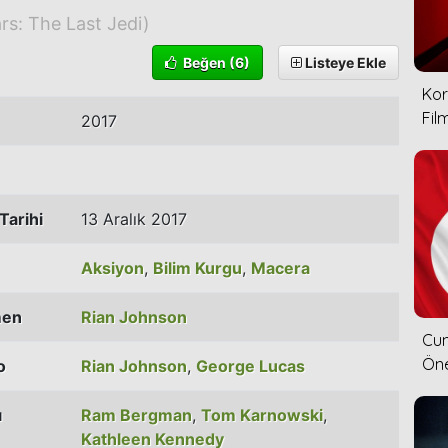
rs: The Last Jedi)
Beğen
(6)
Listeye Ekle
Kor
Film
2017
Tarihi
13 Aralık 2017
Aksiyon
,
Bilim Kurgu
,
Macera
men
Rian Johnson
Cum
Öne
o
Rian Johnson
,
George Lucas
ı
Ram Bergman
,
Tom Karnowski
,
Kathleen Kennedy