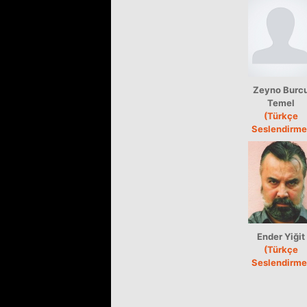
Zeyno Burc
Temel
(Türkçe
Seslendirme
Ender Yiğit
(Türkçe
Seslendirme