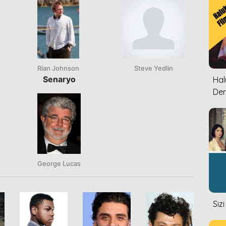
Rian Johnson
Steve Yedlin
Senaryo
Halu
Der
George Lucas
Siz