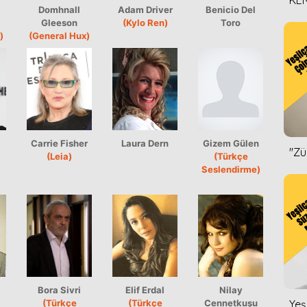
KEN
Domhnall
Adam Driver
Benicio Del
DİZ
Gleeson
(Kylo Ren)
Toro
)
(General Hux)
Carrie Fisher
Laura Dern
Gizem Gülen
''Z
(Leia)
(Türkçe
Seslendirme)
Bora Sivri
Elif Erdal
Nilay
(Türkçe
(Türkçe
Cennetkuşu
Yeş