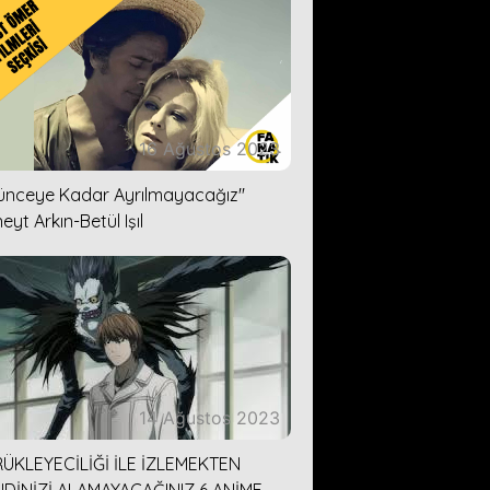
16 Ağustos 2023
lünceye Kadar Ayrılmayacağız''
eyt Arkın-Betül Işıl
14 Ağustos 2023
ÜKLEYECİLİĞİ İLE İZLEMEKTEN