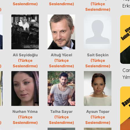
Seslendirme)
Seslendirme)
(Türkçe
Erk
)
Seslendirme)
Ali Seyidoğlu
Altuğ Yücel
Sait Seçkin
(Türkçe
(Türkçe
(Türkçe
)
Seslendirme)
Seslendirme)
Seslendirme)
Can
Yıl
k
Nurhan Yılma
Talha Sayar
Aysun Topar
(Türkçe
(Türkçe
(Türkçe
)
Seslendirme)
Seslendirme)
Seslendirme)