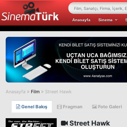
Anasayfa
Sinema
Anasayfa
Film
Street Hawk
Genel Bakış
Fragman
Foto Galeri
Street Hawk