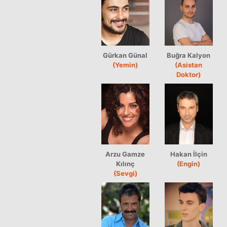
Gürkan Günal
Buğra Kalyon
(Yemin)
(Asistan
Doktor)
Arzu Gamze
Hakan İlçin
Kılınç
(Engin)
(Sevgi)