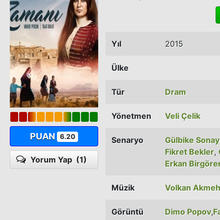
Yıl
2015
Ülke
Tür
Dram
Yönetmen
Veli Çelik
PUAN
6.20
Senaryo
Gülbike Sonay
Fikret Bekler
,
Yorum Yap
(1)
Erkan Birgöre
Müzik
Volkan Akme
Görüntü
Dimo Popov
,
F