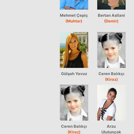
Mehmet Çepiç
Bertan Asllani
(Muhtar)
(Demir)
Gülşah Yavuz
Ceren Balıkçı
(Kiraz)
Ceren Balıkçı
Arzu
(Kiraz)
Ulutunçok