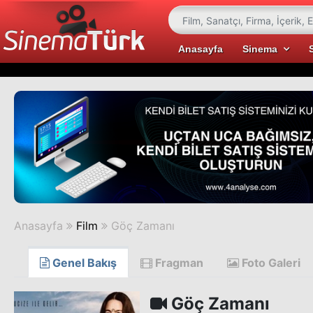
Anasayfa
Sinema
Anasayfa
Film
Göç Zamanı
Genel Bakış
Fragman
Foto Galeri
Göç Zamanı