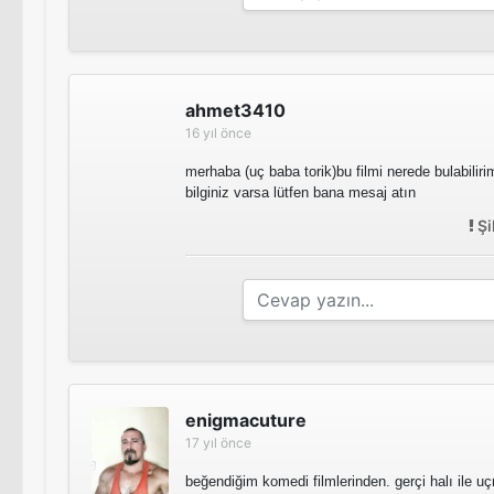
ahmet3410
16 yıl önce
merhaba (uç baba torik)bu filmi nerede bulabilir
bilginiz varsa lütfen bana mesaj atın
Şi
enigmacuture
17 yıl önce
beğendiğim komedi filmlerinden. gerçi halı ile uç