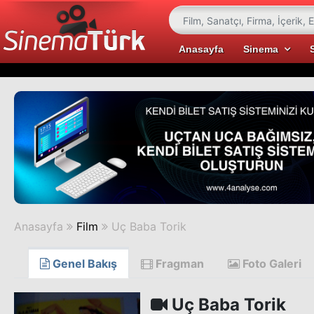
Anasayfa
Sinema
Anasayfa
Film
Uç Baba Torik
Genel Bakış
Fragman
Foto Galeri
Uç Baba Torik