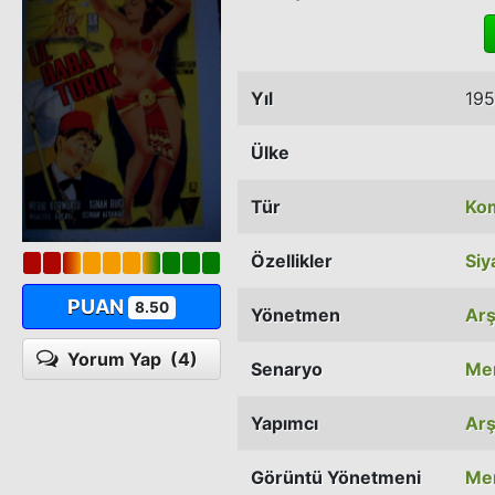
Yıl
19
Ülke
Tür
Ko
Özellikler
Siy
PUAN
8.50
Yönetmen
Arş
Yorum Yap
(4)
Senaryo
Me
Yapımcı
Arş
Görüntü Yönetmeni
Men