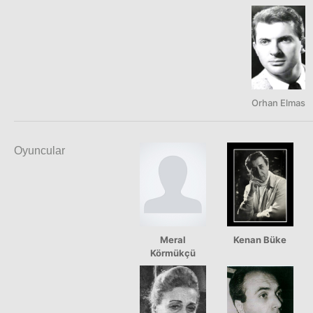
Orhan Elmas
Oyuncular
Meral
Kenan Büke
Körmükçü