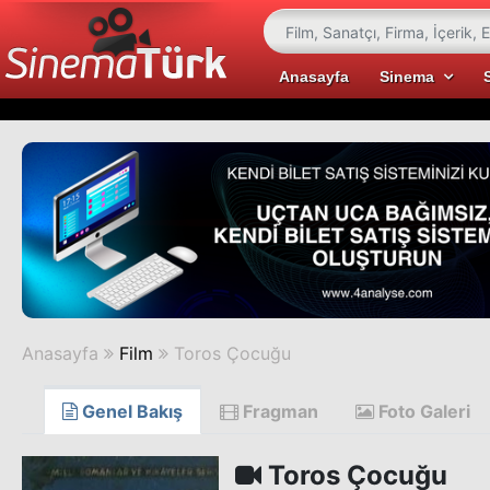
Anasayfa
Sinema
Anasayfa
Film
Toros Çocuğu
Genel Bakış
Fragman
Foto Galeri
Toros Çocuğu