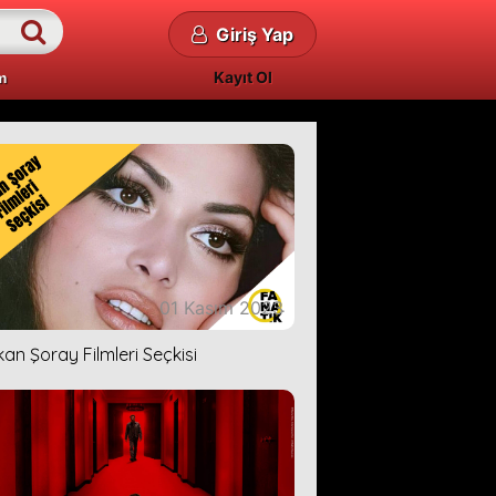
Giriş Yap
Kayıt Ol
m
01 Kasım 2023
kan Şoray Filmleri Seçkisi