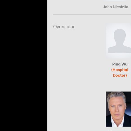
John Nicolella
Oyuncular
Ping Wu
(Hospital
Doctor)