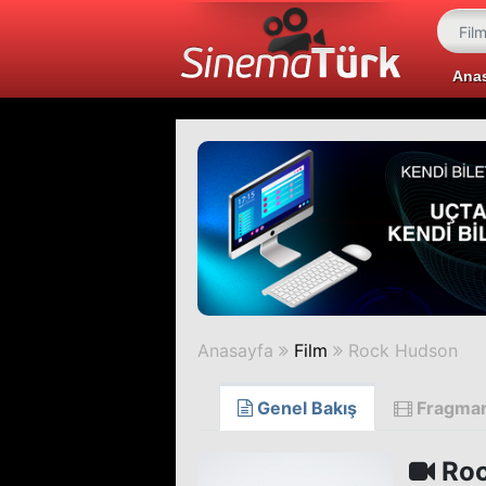
Ana
Anasayfa
Film
Rock Hudson
Genel Bakış
Fragma
Roc