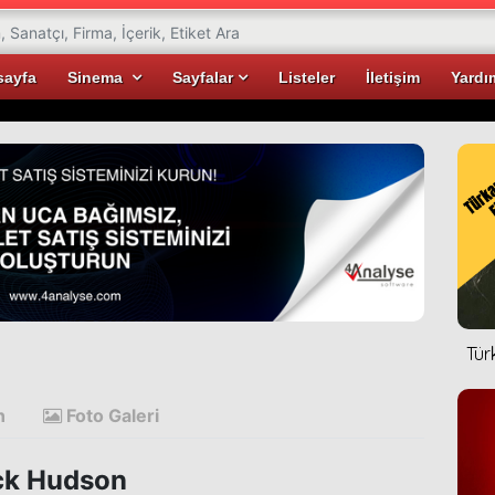
sayfa
Sinema
Sayfalar
Listeler
İletişim
Yardı
Tür
n
Foto Galeri
k Hudson