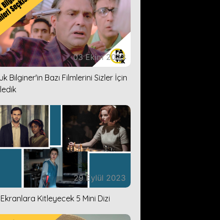
03 Ekim 2023
k Bilginer'in Bazı Filmlerini Sizler İçin
ledik
29 Eylül 2023
i Ekranlara Kitleyecek 5 Mini Dizi