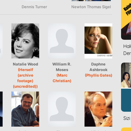
Dennis Turner
Newton Thomas Sigel
Halu
Der
Natalie Wood
William R.
Daphne
(Herself
Moses
Ashbrook
(archive
(Marc
(Phyllis Gates)
footage)
Christian)
(uncredited))
Siz