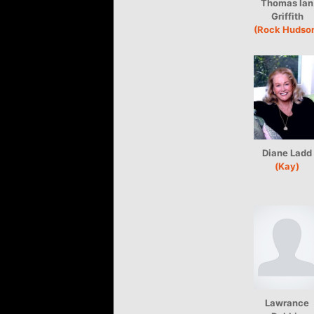
Thomas Ian
Griffith
(Rock Hudso
Diane Ladd
(Kay)
Lawrance