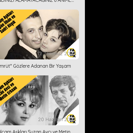
DİNİZİ ALAMAYACAĞINIZ 6 ANİME
İ ÖNERİMİZ
12 Temmuz 2023
ümrüt'' Gözlere Adanan Bir Yaşam
20 Haziran 2023
ilçam Aşkları Suzan Avcı ve Metin