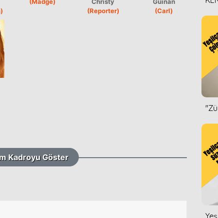
KEN
(Madge)
Christy
Guinan
)
(Reporter)
(Carl)
DİZ
''Z
m Kadroyu Göster
Yeş