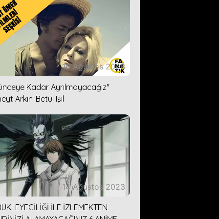
16 Ağustos 2023
lünceye Kadar Ayrılmayacağız''
eyt Arkın-Betül Işıl
14 Ağustos 2023
ÜKLEYECİLİĞİ İLE İZLEMEKTEN