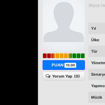
(Rock H
Yıl
Ülke
Tür
Yönet
PUAN
10.00
Senary
Yorum Yap
(0)
Yapımc
Müzik