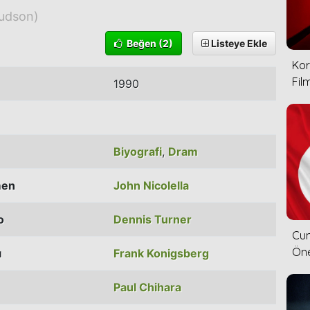
udson)
Beğen
(2)
Listeye Ekle
Kor
Film
1990
Biyografi
,
Dram
men
John Nicolella
o
Dennis Turner
Cum
Öne
ı
Frank Konigsberg
Paul Chihara