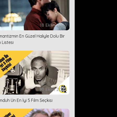
18 Ekim 2023
antizmin En Güzel Haliyle Dolu Bir
 Listesi
10 Ekim 2023
duh Ün En İyi 5 Film Seçkisi