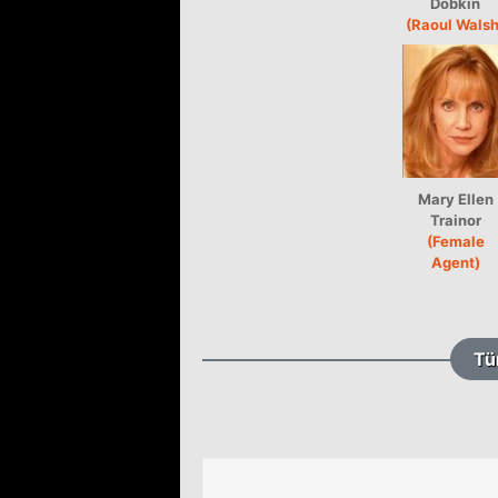
Dobkin
(Raoul Walsh
Mary Ellen
Trainor
(Female
Agent)
Tü