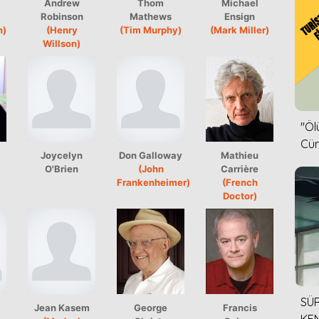
Andrew
Thom
Michael
Robinson
Mathews
Ensign
n)
(Henry
(Tim Murphy)
(Mark Miller)
Willson)
''Ö
Cün
Joycelyn
Don Galloway
Mathieu
O'Brien
(John
Carrière
Frankenheimer)
(French
Doctor)
SÜR
Jean Kasem
George
Francis