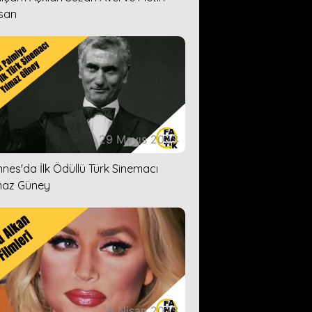
san
29 Mayıs 2023
nes'da İlk Ödüllü Türk Sinemacı
maz Güney
18 Nisan 2023