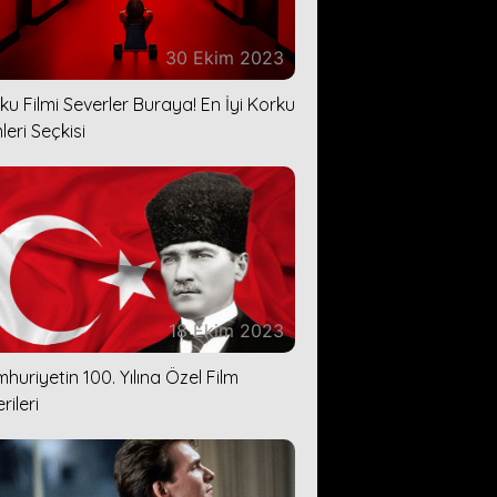
30 Ekim 2023
ku Filmi Severler Buraya! En İyi Korku
leri Seçkisi
18 Ekim 2023
huriyetin 100. Yılına Özel Film
rileri