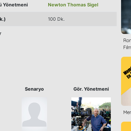
ü Yönetmeni
Newton Thomas Sigel
k.)
100 Dk.
r
Rom
Film
Senaryo
Gör. Yönetmeni
Mem