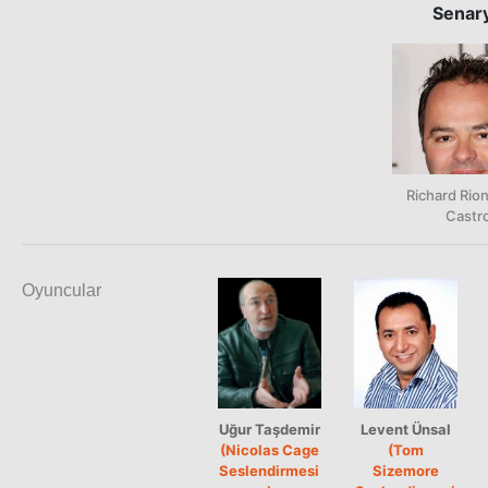
Senar
Richard Rio
Castr
Oyuncular
Uğur Taşdemir
Levent Ünsal
(Nicolas Cage
(Tom
Seslendirmesi
Sizemore