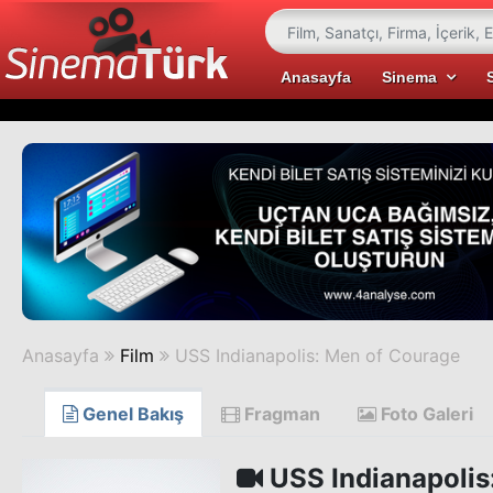
Anasayfa
Sinema
Anasayfa
Film
USS Indianapolis: Men of Courage
Genel Bakış
Fragman
Foto Galeri
USS Indianapolis