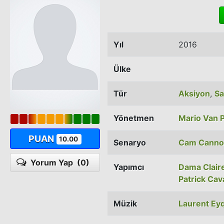
Yıl
2016
Ülke
Tür
Aksiyon
,
Sa
Yönetmen
Mario Van 
PUAN
10.00
Senaryo
Cam Canno
Yorum Yap
(0)
Yapımcı
Dama Clair
Patrick Ca
Müzik
Laurent E