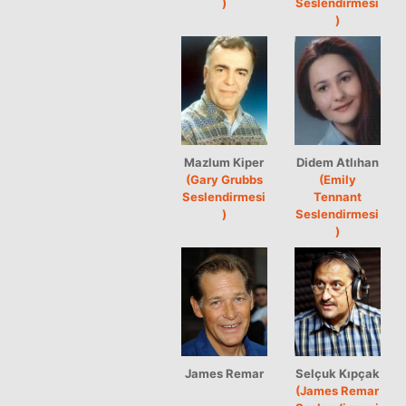
)
Seslendirmesi
)
Mazlum Kiper
Didem Atlıhan
(Gary Grubbs
(Emily
Seslendirmesi
Tennant
)
Seslendirmesi
)
James Remar
Selçuk Kıpçak
(James Remar