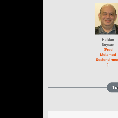
Haldun
Boysan
(Fred
Melamed
Seslendirme
)
Tü