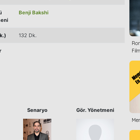
ü
Benji Bakshi
eni
k.)
132 Dk.
Rom
r
Film
Senaryo
Gör. Yönetmeni
Mem