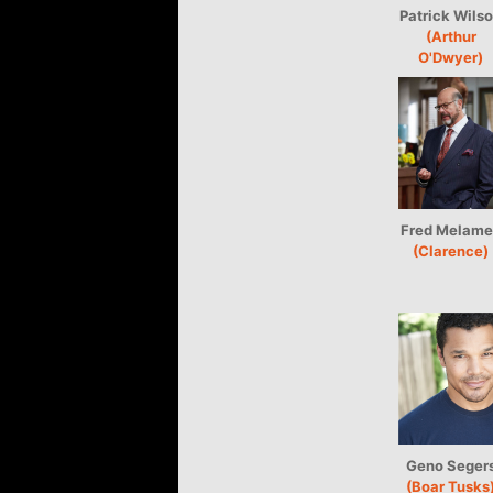
Patrick Wils
(Arthur
O'Dwyer)
Fred Melame
(Clarence)
Geno Seger
(Boar Tusks