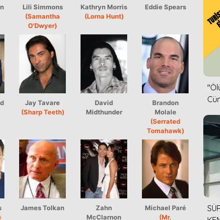
on
Lili Simmons
Kathryn Morris
Eddie Spears
(Samantha
(Lorna Hunt)
O'Dwyer)
''Ö
Cün
d
Jay Tavare
David
Brandon
(Sharp Teeth)
Midthunder
Molale
(Serrated
Tomahawk)
SÜR
s
James Tolkan
Zahn
Michael Paré
)
McClarnon
(Mr.