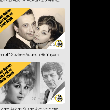
DİNİZİ ALAMAYACAĞINIZ 6 ANİME
İ ÖNERİMİZ
12 Temmuz 2023
ümrüt'' Gözlere Adanan Bir Yaşam
20 Haziran 2023
ilçam Aşkları Suzan Avcı ve Metin