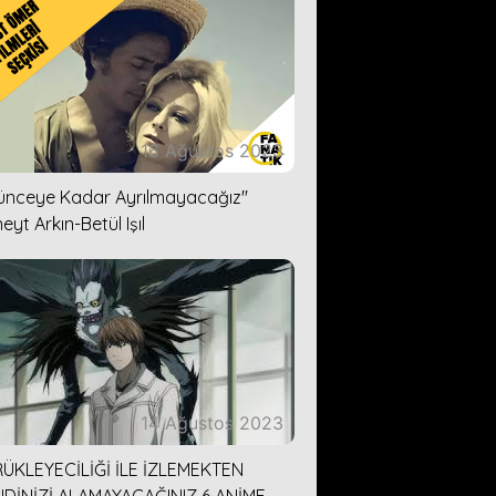
16 Ağustos 2023
lünceye Kadar Ayrılmayacağız''
eyt Arkın-Betül Işıl
14 Ağustos 2023
ÜKLEYECİLİĞİ İLE İZLEMEKTEN