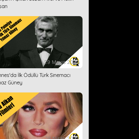
san
29 Mayıs 2023
nes'da İlk Ödüllü Türk Sinemacı
maz Güney
18 Nisan 2023