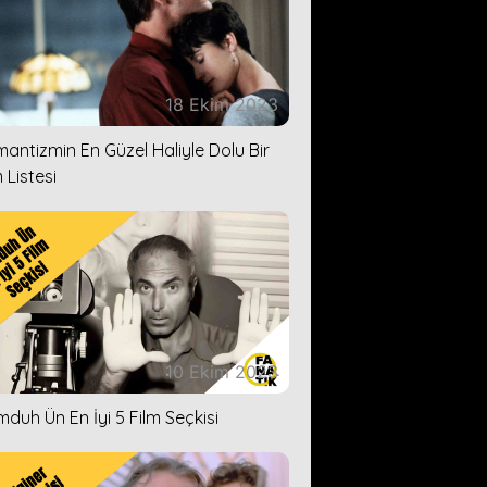
18 Ekim 2023
antizmin En Güzel Haliyle Dolu Bir
 Listesi
10 Ekim 2023
duh Ün En İyi 5 Film Seçkisi