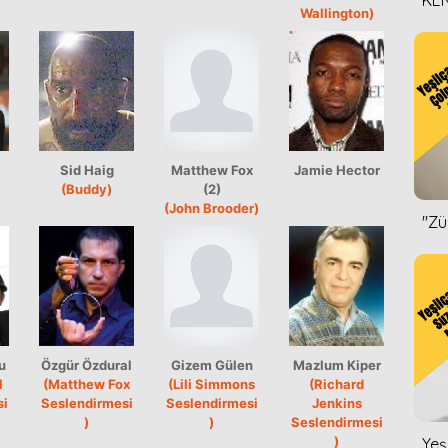
KEN
Wallington)
DİZ
Sid Haig
Matthew Fox
Jamie Hector
(Buddy)
(2)
(John Brooder)
''Z
u
Özgür Özdural
Gizem Gülen
Mazlum Kiper
l
(Matthew Fox
(Lili Simmons
(Richard
si
Seslendirmesi
Seslendirmesi
Jenkins
)
)
Seslendirmesi
)
Yeş