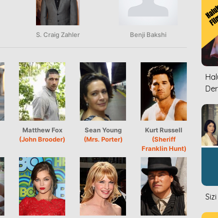
S. Craig Zahler
Benji Bakshi
Halu
Der
Matthew Fox
Sean Young
Kurt Russell
(John Brooder)
(Mrs. Porter)
(Sheriff
Franklin Hunt)
Siz