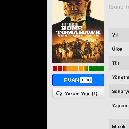
(Bone T
Yıl
Ülke
Tür
Yönet
PUAN
0.00
Senary
Yorum Yap
(1)
Yapımc
Müzik