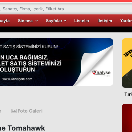
sayfa
Sinema
Sayfalar
Listeler
İletişim
Yardı
Tür
n
Foto Galeri
e Tomahawk