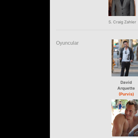
S. Craig Zahler
Oyuncular
David
Arquette
(Purvis)