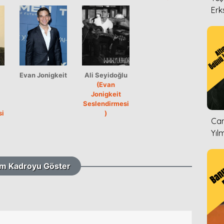
Erk
Evan Jonigkeit
Ali Seyidoğlu
(Evan
Jonigkeit
Seslendirmesi
si
)
Can
Yıl
m Kadroyu Göster