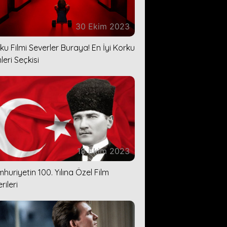
30 Ekim 2023
ku Filmi Severler Buraya! En İyi Korku
leri Seçkisi
18 Ekim 2023
huriyetin 100. Yılına Özel Film
rileri