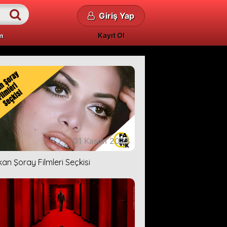
Giriş Yap
Kayıt Ol
m
01 Kasım 2023
kan Şoray Filmleri Seçkisi