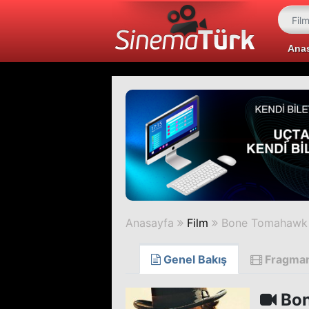
Ana
Anasayfa
Film
Bone Tomahawk
Genel Bakış
Fragma
Bon