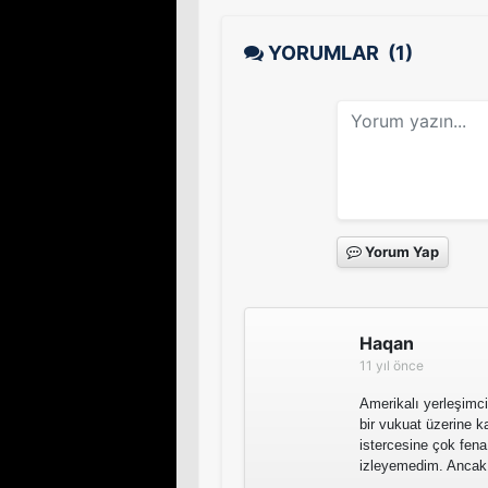
YORUMLAR
(1)
Yorum Yap
Haqan
11 yıl önce
Amerikalı yerleşimcil
bir vukuat üzerine k
istercesine çok fena
izleyemedim. Ancak f