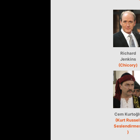
Richard
Jenkins
(Chicory)
Cem Kurtoğl
(Kurt Russel
Seslendirme
)