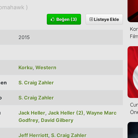
omahawk )
Beğen
(3)
Listeye Ekle
Kor
Film
2015
Korku
,
Western
men
S. Craig Zahler
o
S. Craig Zahler
Cum
Öne
ı
Jack Heller
,
Jack Heller (2)
,
Wayne Marc
Godfrey
,
David Gilbery
Jeff Herriott
,
S. Craig Zahler