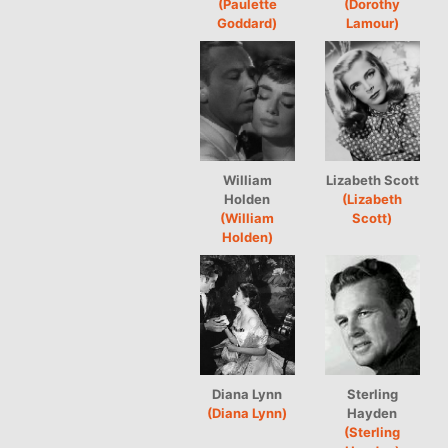
(Paulette
(Dorothy
Goddard)
Lamour)
William
Lizabeth Scott
Holden
(Lizabeth
(William
Scott)
Holden)
Diana Lynn
Sterling
(Diana Lynn)
Hayden
(Sterling