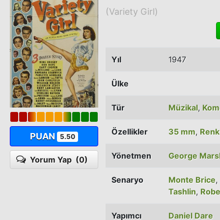
(Variety Girl)
Yıl
1947
Ülke
Tür
Müzikal
,
Kom
Özellikler
35 mm
,
Renkl
PUAN
5.50
Yönetmen
George Marsh
Yorum Yap
(0)
Senaryo
Monte Brice
,
Tashlin
,
Robe
Yapımcı
Daniel Dare