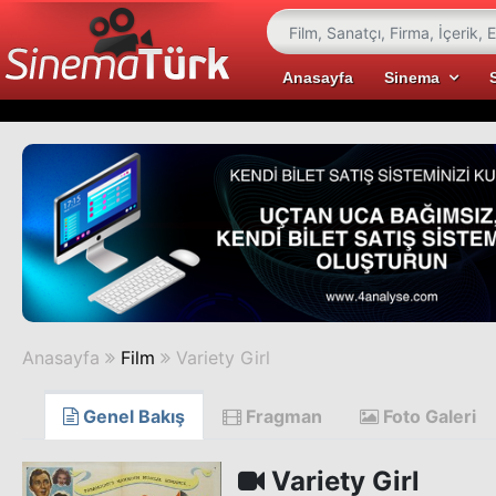
Anasayfa
Sinema
Anasayfa
Film
Variety Girl
Genel Bakış
Fragman
Foto Galeri
Variety Girl