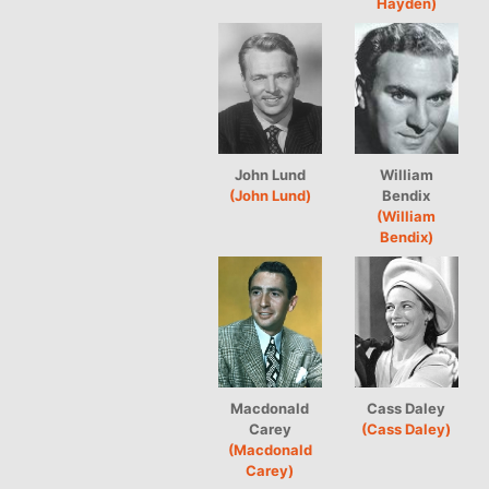
Hayden)
John Lund
William
(John Lund)
Bendix
(William
Bendix)
Macdonald
Cass Daley
Carey
(Cass Daley)
(Macdonald
Carey)