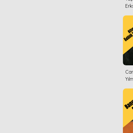
Erk
Can
Yıl