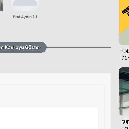
Erol Aydın (1)
m Kadroyu Göster
''Ö
Cün
SÜR