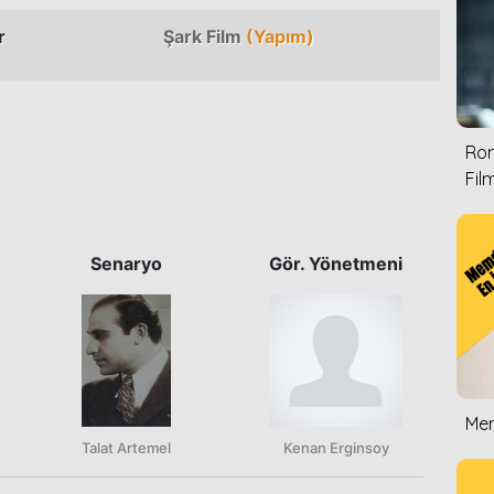
r
Şark Film
(Yapım)
Rom
Film
Senaryo
Gör. Yönetmeni
Mem
Talat Artemel
Kenan Erginsoy