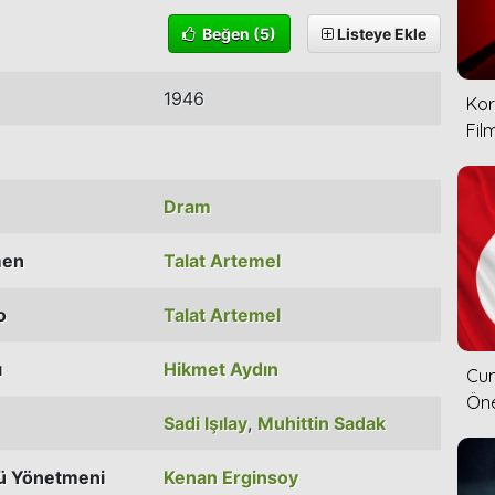
Beğen
(5)
Listeye Ekle
1946
Kor
Film
Dram
men
Talat Artemel
o
Talat Artemel
ı
Hikmet Aydın
Cum
Öne
Sadi Işılay
,
Muhittin Sadak
ü Yönetmeni
Kenan Erginsoy