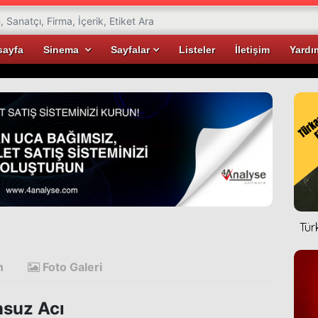
sayfa
Sinema
Sayfalar
Listeler
İletişim
Yardı
Tür
n
Foto Galeri
suz Acı