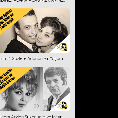
DİNİZİ ALAMAYACAĞINIZ 6 ANİME
İ ÖNERİMİZ
12 Temmuz 2023
ümrüt'' Gözlere Adanan Bir Yaşam
20 Haziran 2023
ilçam Aşkları Suzan Avcı ve Metin