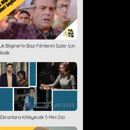
03 Ekim 2023
k Bilginer'in Bazı Filmlerini Sizler İçin
ledik
29 Eylül 2023
i Ekranlara Kitleyecek 5 Mini Dizi