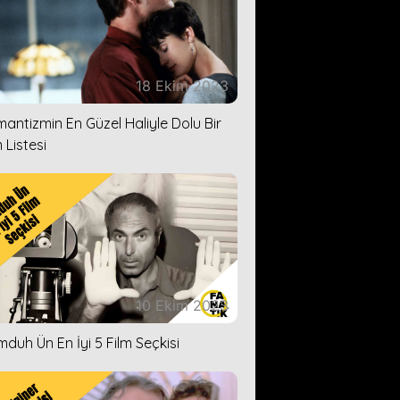
18 Ekim 2023
antizmin En Güzel Haliyle Dolu Bir
 Listesi
10 Ekim 2023
duh Ün En İyi 5 Film Seçkisi