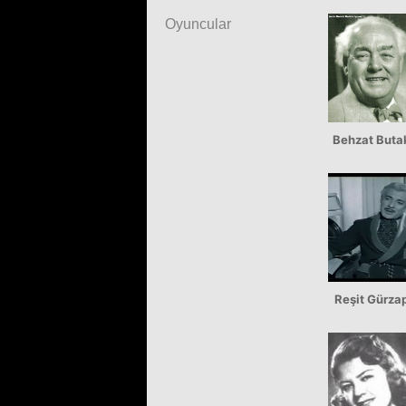
Oyuncular
Behzat Buta
Reşit Gürza