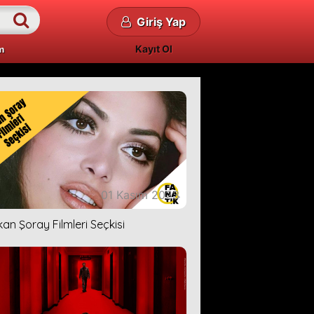
Giriş Yap
Kayıt Ol
m
01 Kasım 2023
kan Şoray Filmleri Seçkisi