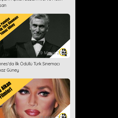
san
29 Mayıs 2023
nes'da İlk Ödüllü Türk Sinemacı
maz Güney
18 Nisan 2023