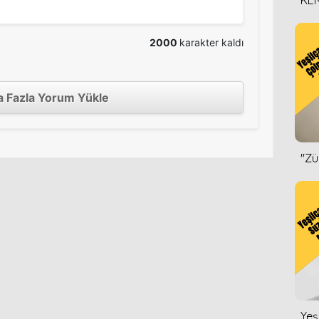
KEN
DİZ
2000
karakter kaldı
 Fazla Yorum Yükle
''Z
Yeş