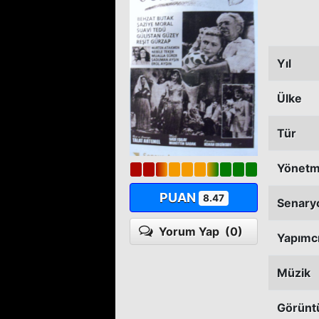
Yıl
Ülke
Tür
Yönet
PUAN
8.47
Senary
Yorum Yap
(0)
Yapımc
Müzik
Görünt