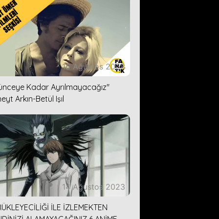
16 Ağustos 2023
lünceye Kadar Ayrılmayacağız''
eyt Arkın-Betül Işıl
14 Ağustos 2023
ÜKLEYECİLİĞİ İLE İZLEMEKTEN