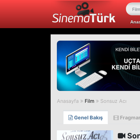
Ana
Anasayfa
Film
Sonsuz Acı
Genel Bakış
Fragma
Son