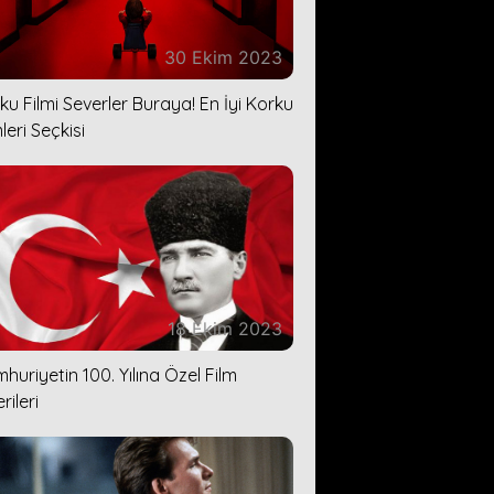
30 Ekim 2023
ku Filmi Severler Buraya! En İyi Korku
leri Seçkisi
18 Ekim 2023
huriyetin 100. Yılına Özel Film
rileri