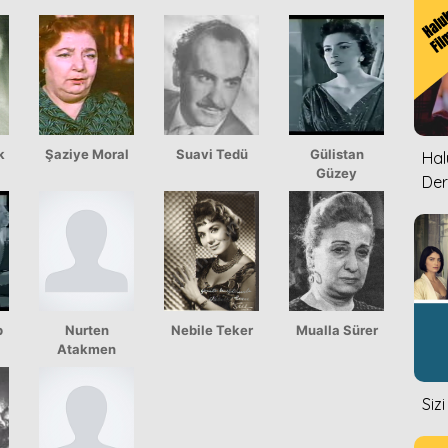
k
Şaziye Moral
Suavi Tedü
Gülistan
Halu
Güzey
Der
p
Nurten
Nebile Teker
Mualla Sürer
Atakmen
Siz