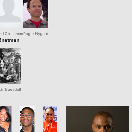
vid Grossman
Roger Nygard
önetmen
th Truesdell