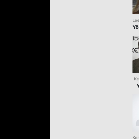
Lee
Yö
Ke
Ke