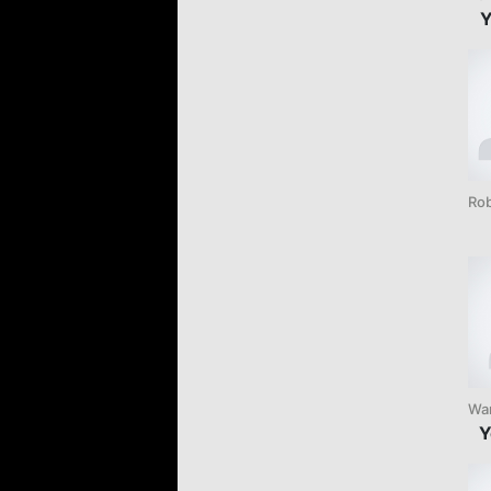
Y
Rob
Wa
Y