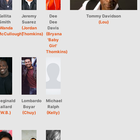
Kellita
Jeremy
Dee
Tommy Davidson
Smith
Suarez
Dee
(Lou)
Wanda
(Jordan
Davis
cCullough)
Thomkins)
(Bryana
'Baby
Girl'
Thomkins)
eginald
Lombardo
Michael
allard
Boyar
Ralph
(W.B.)
(Chuy)
(Kelly)