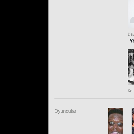
Da
Y
Kei
Oyuncular