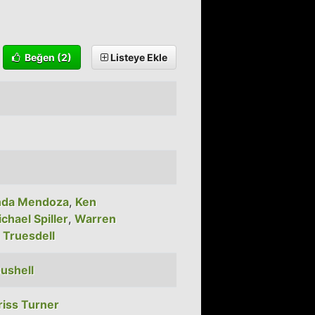
Beğen
(2)
Listeye Ekle
nda Mendoza
,
Ken
chael Spiller
,
Warren
 Truesdell
Bushell
riss Turner