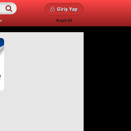
Giriş Yap
Kayıt Ol
m