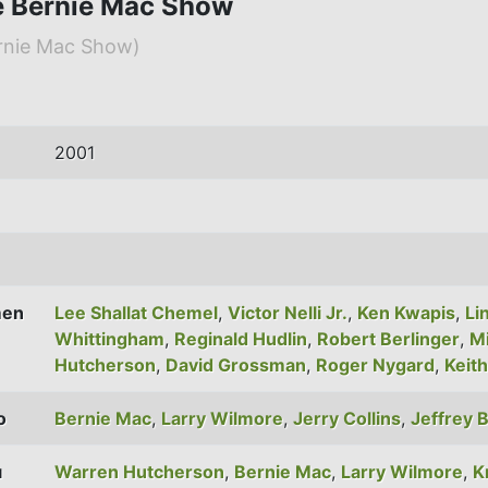
 Bernie Mac Show
rnie Mac Show)
2001
men
Lee Shallat Chemel
,
Victor Nelli Jr.
,
Ken Kwapis
,
Li
Whittingham
,
Reginald Hudlin
,
Robert Berlinger
,
Mi
Hutcherson
,
David Grossman
,
Roger Nygard
,
Keith
o
Bernie Mac
,
Larry Wilmore
,
Jerry Collins
,
Jeffrey 
ı
Warren Hutcherson
,
Bernie Mac
,
Larry Wilmore
,
K