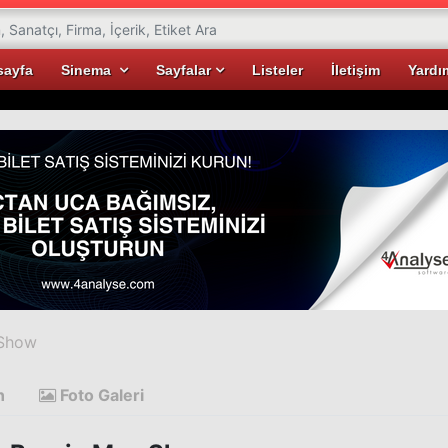
sayfa
Sinema
Sayfalar
Listeler
İletişim
Yardı
 Show
n
Foto Galeri