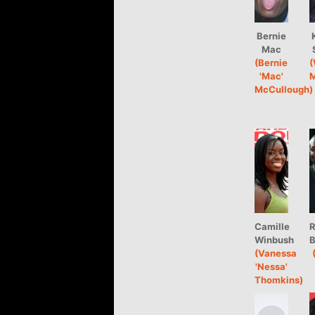
Bernie
Mac
(Bernie
(
'Mac'
M
McCullough)
Camille
R
Winbush
B
(Vanessa
'Nessa'
Thomkins)