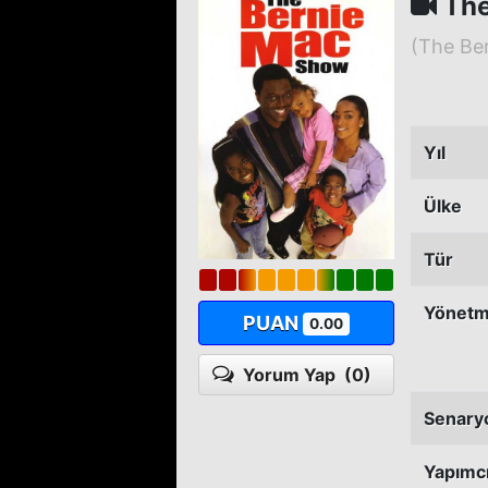
The
(The Be
Yıl
Ülke
Tür
Yönet
PUAN
0.00
Yorum Yap
(0)
Senary
Yapımc