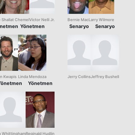
 Shallat Chemel
Victor Nelli Jr.
Bernie Mac
Larry Wilmore
netmen
Yönetmen
Senaryo
Senaryo
n Kwapis
Linda Mendoza
Jerry Collins
Jeffrey Bushell
Yönetmen
Yönetmen
n Whittingham
Reginald Hudlin