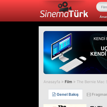
Ana
Anasayfa
Film
The Bernie Mac
Genel Bakış
Fragma