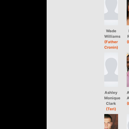
Wade
Williams
(Father
(
Cronin)
Ashley
A
Monique
A
Clark
(
(Teri)