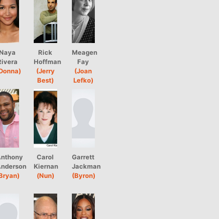
Naya
Rick
Meagen
Rivera
Hoffman
Fay
Donna)
(Jerry
(Joan
Best)
Lefko)
nthony
Carol
Garrett
nderson
Kiernan
Jackman
Bryan)
(Nun)
(Byron)