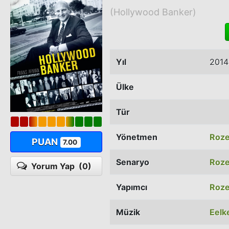
(Hollywood Banker)
Yıl
2014
Ülke
Tür
Yönetmen
Roz
PUAN
7.00
Senaryo
Roz
Yorum Yap
(0)
Yapımcı
Roz
Müzik
Eelke