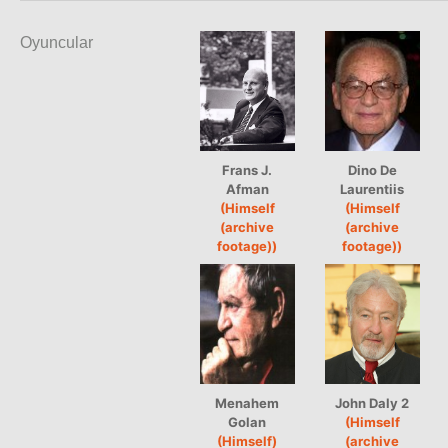
Oyuncular
Frans J.
Dino De
Afman
Laurentiis
(Himself
(Himself
(archive
(archive
footage))
footage))
Menahem
John Daly 2
Golan
(Himself
(Himself)
(archive