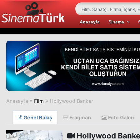
Anasayfa
Sinema
Anasayfa
Film
Hollywood Banker
Genel Bakış
Fragman
Foto Galeri
Hollywood Banke