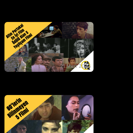
Yeşilçam'ın ''Bayan Popo'' Lakaplı Güzeli
Sevtap Parman
21 Mart 2023
Altın Portakal En İyi Film Ödülü Alan 5
Yeşilçam Filmi