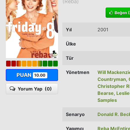
(Reba)
Beğen
(
Yıl
2001
Ülke
Tür
Yönetmen
Will Mackenzi
PUAN
10.00
Countryman
,
Christopher R
Yorum Yap
(0)
Bearse
,
Leslie
Samples
Senaryo
Donald R. Bec
Yapımcı
Reba McEntir