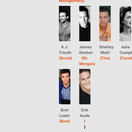
Montgomery)
A.J.
James
Shelley
Julia
Trauth
Denton
Malil
Campb
(Scott)
(Dr.
(Tim)
(Carol
Morgan)
Bret
Erik
Loehr
Aude
(Bret)
(
)