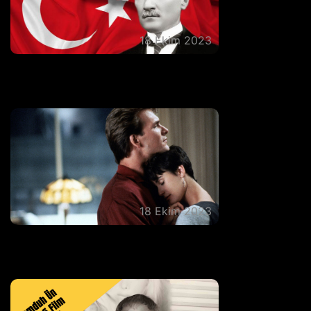
18 Ekim 2023
Cumhuriyetin 100. Yılına Özel Film
Önerileri
18 Ekim 2023
Romantizmin En Güzel Haliyle Dolu Bir
Film Listesi