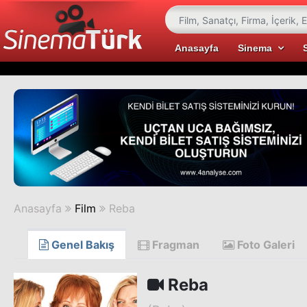
Anasayfa
Sinema
Anasayfa
Film
Reba
Genel Bakış
Fragman
Foto Galeri
Reba