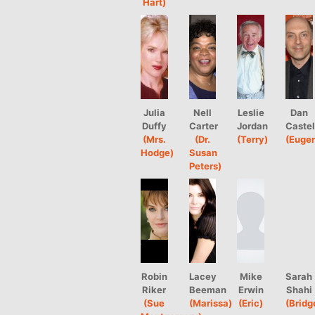
Hart)
Julia
Nell
Leslie
Dan
Duffy
Carter
Jordan
Castel
(Mrs.
(Dr.
(Terry)
(Euge
Hodge)
Susan
Peters)
Robin
Lacey
Mike
Sarah
Riker
Beeman
Erwin
Shahi
(Sue
(Marissa)
(Eric)
(Bridg