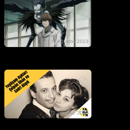
14 Ağustos 2023
SÜRÜKLEYECİLİĞİ İLE İZLEMEKTEN
KENDİNİZİ ALAMAYACAĞINIZ 6 ANİME
DİZİ ÖNERİMİZ
12 Temmuz 2023
''Zümrüt'' Gözlere Adanan Bir Yaşam