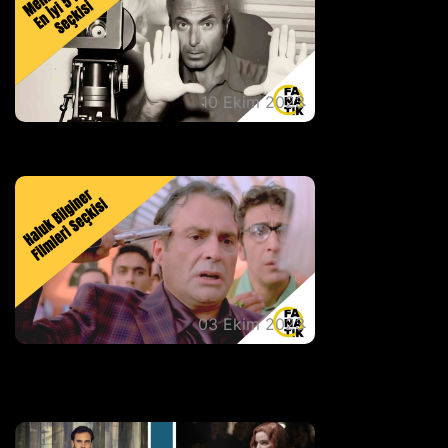
10 Ekim 2023
Memduh Ün En İyi 5 Film Seçkisi
03 Ekim 2023
Haluk Bilginer'in Bazı Filmlerini Sizler İçin
Derledik