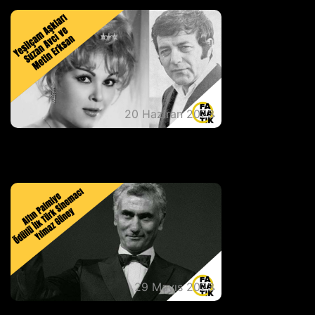
20 Haziran 2023
Yeşilçam Aşkları Suzan Avcı ve Metin
Erksan
29 Mayıs 2023