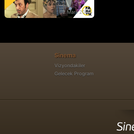
02 Mart 2023
Bugüne Kadar Çekilmiş En Komik 5
Yeşilçam Filmi
Sinema
Vizyondakiler
Gelecek Program