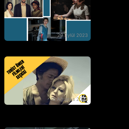
29 Eylül 2023
Sizi Ekranlara Kitleyecek 5 Mini Dizi
16 Ağustos 2023
''Ölünceye Kadar Ayrılmayacağız''
Cüneyt Arkın-Betül Işıl