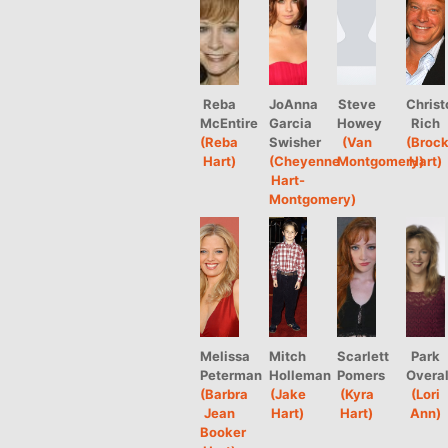
Reba
JoAnna
Steve
Christ
McEntire
Garcia
Howey
Rich
(Reba
Swisher
(Van
(Broc
Hart)
(Cheyenne
Montgomery)
Hart)
Hart-
Montgomery)
Melissa
Mitch
Scarlett
Park
Peterman
Holleman
Pomers
Overal
(Barbra
(Jake
(Kyra
(Lori
Jean
Hart)
Hart)
Ann)
Booker