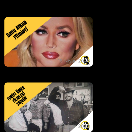
Cannes'da İlk Ödüllü Türk Sinemacı
Yılmaz Güney
18 Nisan 2023
Banu Alkan Filmleri Seçkisi
05 Nisan 2023