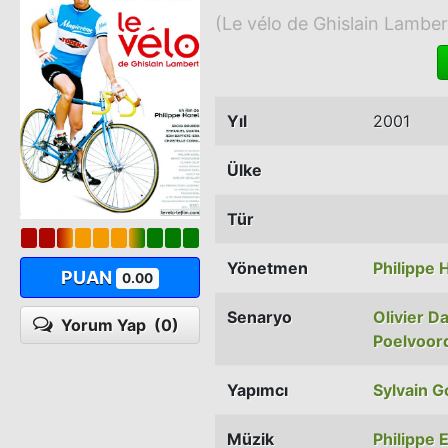
(Le vélo de Ghislain Lamber
Yıl
2001
Ülke
Tür
Yönetmen
Philippe 
PUAN
0.00
Senaryo
Olivier D
Yorum Yap
(0)
Poelvoor
Yapımcı
Sylvain G
Müzik
Philippe E