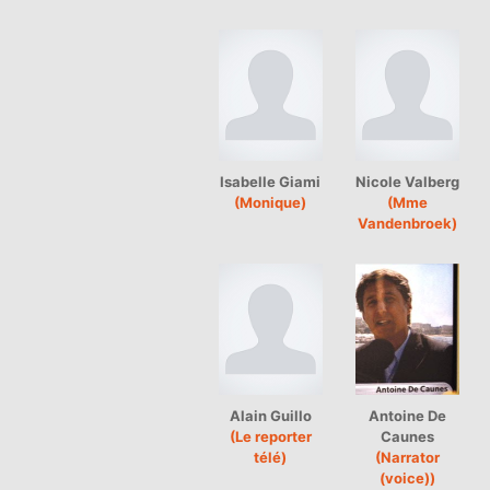
Isabelle Giami
Nicole Valberg
(Monique)
(Mme
Vandenbroek)
Alain Guillo
Antoine De
(Le reporter
Caunes
télé)
(Narrator
(voice))