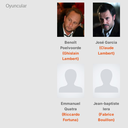
Oyuncular
Benoît
José Garcia
Poelvoorde
(Claude
(Ghislain
Lambert)
Lambert)
Emmanuel
Jean-baptiste
Quatra
Iera
(Riccardo
(Fabrice
Fortuna)
Bouillon)