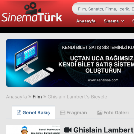
Anasayfa
Sinema
Anasayfa
Film
Ghislain Lambert's Bicycle
Genel Bakış
Fragman
Foto Galeri
Ghislain Lambert'