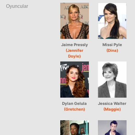
Oyuncular
Jaime Pressly
Missi Pyle
(Jennifer
(Dina)
Doyle)
Dylan Gelula
Jessica Walter
(Gretchen)
(Maggie)