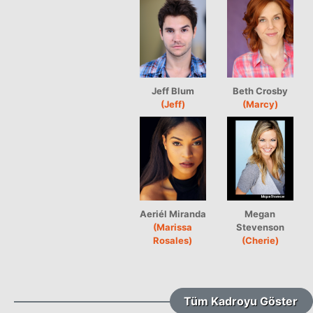
Jeff Blum
Beth Crosby
(Jeff)
(Marcy)
Aeriél Miranda
Megan
(Marissa
Stevenson
Rosales)
(Cherie)
Tüm Kadroyu Göster