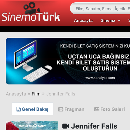
Anasayfa
Sinema
Anasayfa
Film
Jennifer Falls
Genel Bakış
Fragman
Foto Galeri
Jennifer Falls