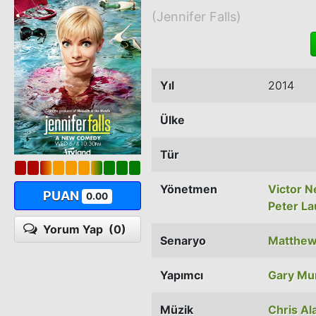
(Jennifer Falls)
Yıl
2014
Ülke
Tür
Yönetmen
Victor Ne
PUAN
0.00
Peter La
Yorum Yap
(0)
Senaryo
Matthew
Yapımcı
Gary Mu
Müzik
Chris Al