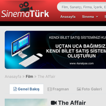
Anasayfa
Sinema
Anasayfa
Film
The Affair
Genel Bakış
Fragman
Foto Galeri
The Affair