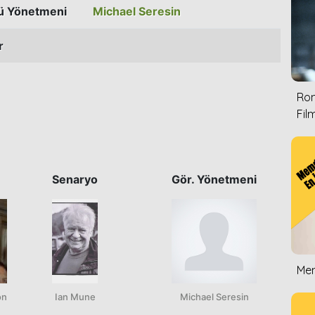
ü Yönetmeni
Michael Seresin
r
Rom
Film
Senaryo
Gör. Yönetmeni
Mem
on
Ian Mune
Michael Seresin