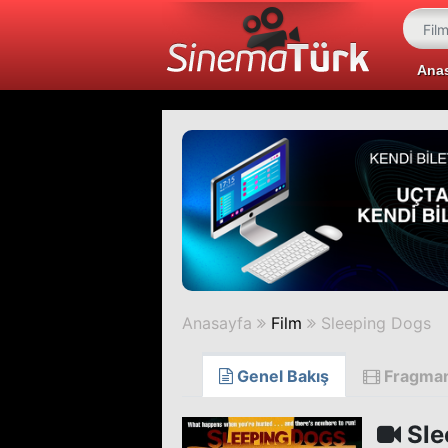
Ana
Anasayfa
Film
Sleeping Dogs
Genel Bakış
Fragma
Sle