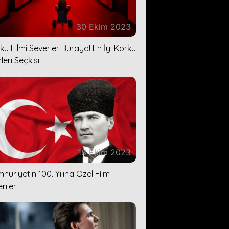
30 Ekim 2023
ku Filmi Severler Buraya! En İyi Korku
leri Seçkisi
18 Ekim 2023
huriyetin 100. Yılına Özel Film
rileri