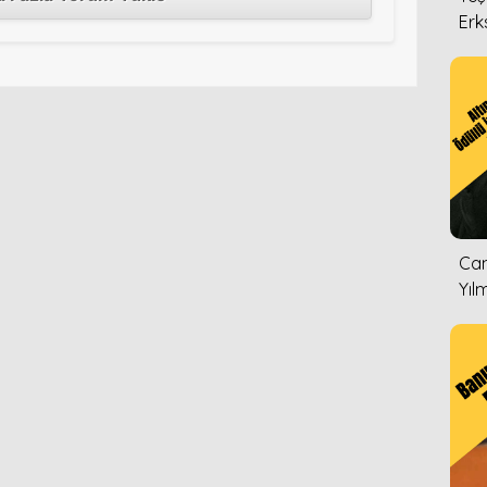
Erk
Can
Yıl