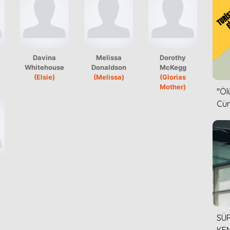
Davina
Melissa
Dorothy
Whitehouse
Donaldson
McKegg
(Elsie)
(Melissa)
(Glorias
Mother)
''Ö
Cün
SÜR