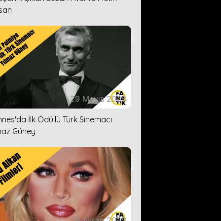
san
29 Mayıs 2023
nes'da İlk Ödüllü Türk Sinemacı
maz Güney
18 Nisan 2023