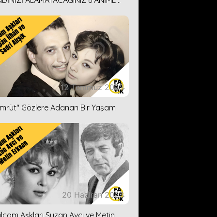
DİNİZİ ALAMAYACAĞINIZ 6 ANİME
İ ÖNERİMİZ
12 Temmuz 2023
ümrüt'' Gözlere Adanan Bir Yaşam
20 Haziran 2023
ilçam Aşkları Suzan Avcı ve Metin