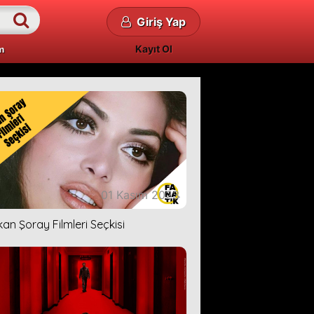
Giriş Yap
Kayıt Ol
m
01 Kasım 2023
kan Şoray Filmleri Seçkisi