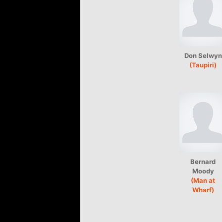
Don Selwyn
(Taupiri)
Bernard
Moody
(Man at
Wharf)