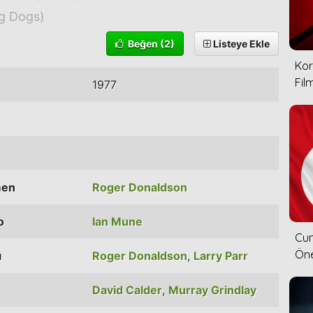
ng Dogs)
Beğen
(2)
Listeye Ekle
Kor
Film
1977
men
Roger Donaldson
o
Ian Mune
Cum
Öne
ı
Roger Donaldson
,
Larry Parr
David Calder
,
Murray Grindlay