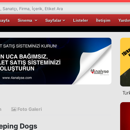
sayfa
Sinema
Sayfalar
Listeler
İletişim
Yardı
Tür
n
Foto Galeri
eping Dogs