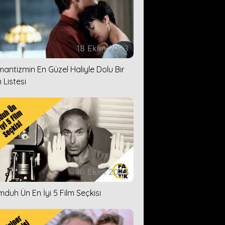
18 Ekim 2023
antizmin En Güzel Haliyle Dolu Bir
 Listesi
10 Ekim 2023
duh Ün En İyi 5 Film Seçkisi