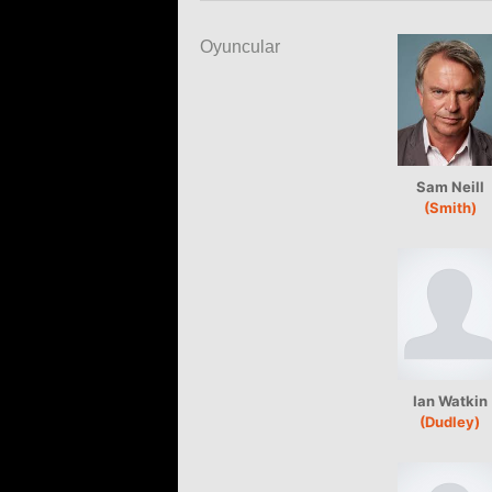
Oyuncular
Sam Neill
(Smith)
Ian Watkin
(Dudley)