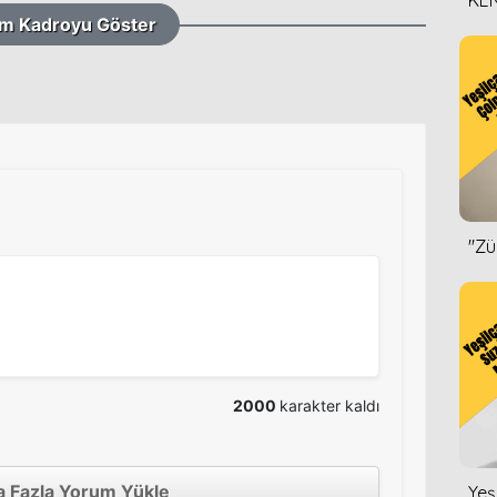
KEN
m Kadroyu Göster
DİZ
''Z
2000
karakter kaldı
 Fazla Yorum Yükle
Yeş