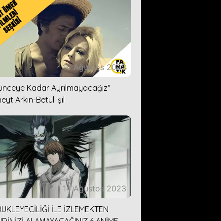
16 Ağustos 2023
lünceye Kadar Ayrılmayacağız''
eyt Arkın-Betül Işıl
14 Ağustos 2023
ÜKLEYECİLİĞİ İLE İZLEMEKTEN