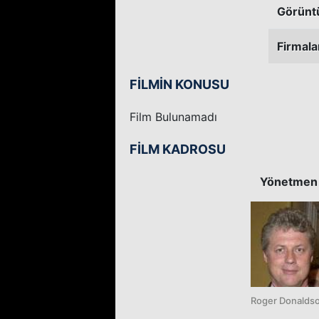
Görünt
Firmala
FİLMİN KONUSU
Film Bulunamadı
FİLM KADROSU
Yönetmen
Roger Donalds