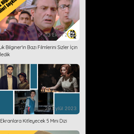
03 Ekim 2023
k Bilginer'in Bazı Filmlerini Sizler İçin
ledik
29 Eylül 2023
i Ekranlara Kitleyecek 5 Mini Dizi