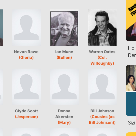
Halu
Nevan Rowe
Ian Mune
Warren Oates
Der
(Gloria)
(Bullen)
(Col.
Willoughby)
Clyde Scott
Donna
Bill Johnson
(Jesperson)
Akersten
(Cousins (as
Siz
(Mary)
Bill Johnson))