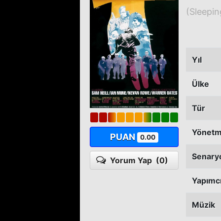
(Sleepi
Yıl
Ülke
Tür
Yönet
PUAN
0.00
Senary
Yorum Yap
(0)
Yapımc
Müzik