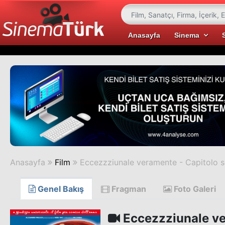
Anasayfa
Sinema
Anasayfa
Film
Eccezzziunale veramente - Capitolo s
Genel Bakış
Fragman
Foto Galeri
Eccezzziunale ve