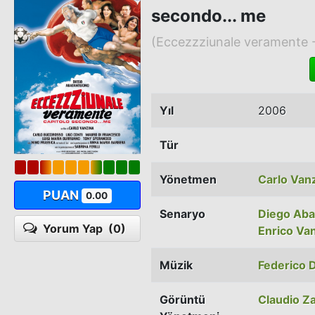
secondo... me
(Eccezzziunale veramente -
Yıl
2006
Tür
Yönetmen
Carlo Van
PUAN
0.00
Senaryo
Diego Aba
Yorum Yap
(0)
Enrico Va
Müzik
Federico 
Görüntü
Claudio Z