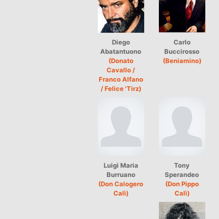
Diego
Carlo
Abatantuono
Buccirosso
(Donato
(Beniamino)
Cavallo /
Franco Alfano
/ Felice 'Tirz)
Luigi Maria
Tony
Burruano
Sperandeo
(Don Calogero
(Don Pippo
Calì)
Calì)