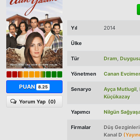
Yıl
2014
Ülke
Tür
Dram
,
Duygusa
Yönetmen
Canan Evcime
PUAN
8.25
Senaryo
Ayça Mutlugil
,
Küçükazay
Yorum Yap
(0)
Yapımcı
Nilgün Sağyaş
Firmalar
Düş Gezginleri
Kanal D
(Yayın