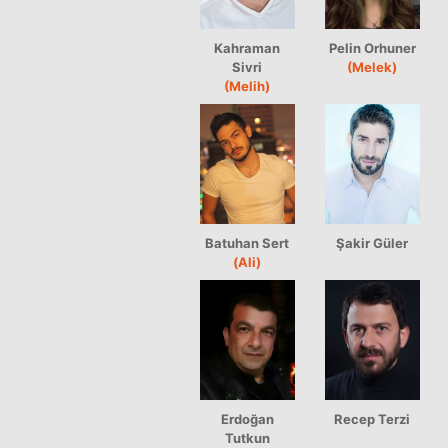
Kahraman
Pelin Orhuner
Sivri
(Melek)
(Melih)
Batuhan Sert
Şakir Güler
(Ali)
Erdoğan
Recep Terzi
Tutkun