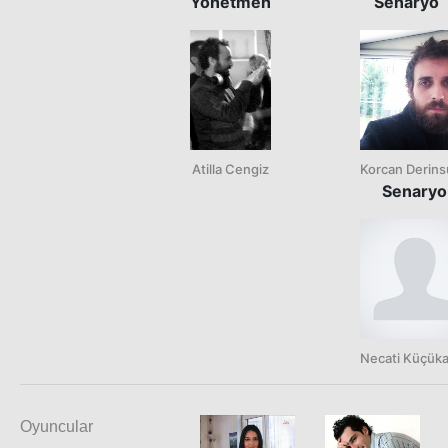
Yönetmen
Senaryo
Atilla Cengiz
Korcan Derins
Senaryo
Necati Küçük
Oyuncular