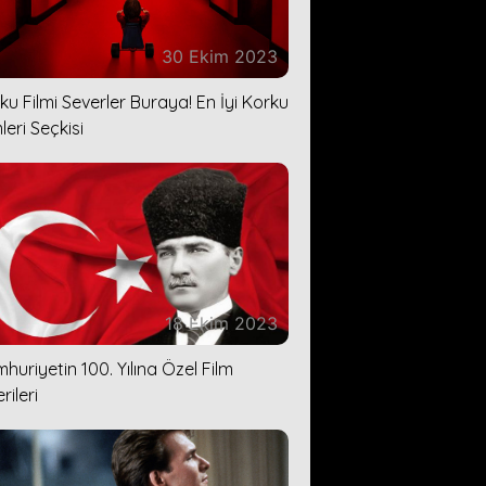
30 Ekim 2023
ku Filmi Severler Buraya! En İyi Korku
leri Seçkisi
18 Ekim 2023
huriyetin 100. Yılına Özel Film
rileri