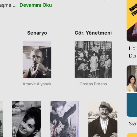
aşma ...
Devamını Oku
Senaryo
Gör. Yönetmeni
Halu
Der
Arşavir Alyanak
Costas Prosos
Siz