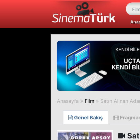
Ana
Anasayfa
Film
Satın Alınan Ad
Genel Bakış
Fragma
Sat