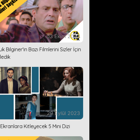
03 Ekim 2023
k Bilginer'in Bazı Filmlerini Sizler İçin
ledik
29 Eylül 2023
i Ekranlara Kitleyecek 5 Mini Dizi