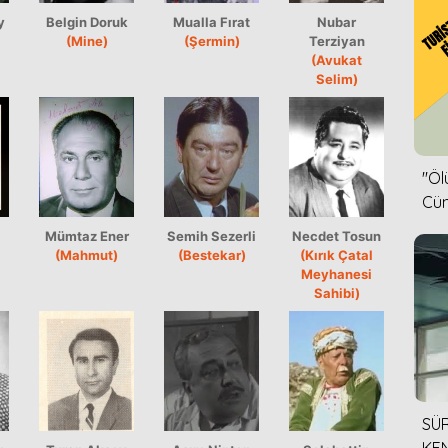
y
Belgin Doruk
Mualla Fırat
Nubar
(Mine)
(Şermin)
Terziyan
(Avukat
Selim)
''Ö
Cün
Mümtaz Ener
Semih Sezerli
Necdet Tosun
(Mahmut)
(Bestekar)
(Kırık Çatal
Meyhanesi
Sahibi)
SÜR