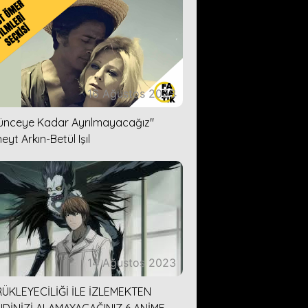
16 Ağustos 2023
lünceye Kadar Ayrılmayacağız''
eyt Arkın-Betül Işıl
14 Ağustos 2023
ÜKLEYECİLİĞİ İLE İZLEMEKTEN