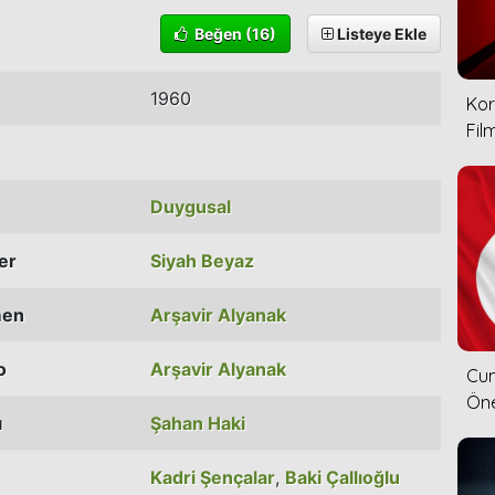
Beğen
(16)
Listeye Ekle
1960
Kor
Film
Duygusal
ler
Siyah Beyaz
men
Arşavir Alyanak
o
Arşavir Alyanak
Cum
Öne
ı
Şahan Haki
Kadri Şençalar
,
Baki Çallıoğlu