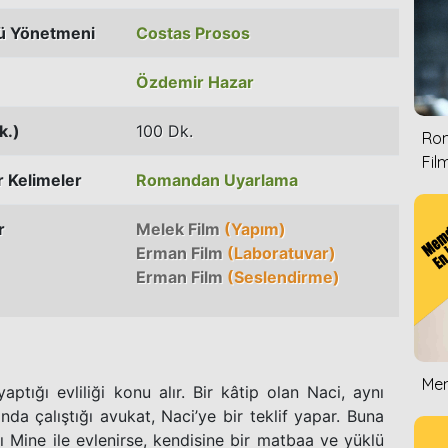
ü Yönetmeni
Costas Prosos
Özdemir Hazar
k.)
100 Dk.
Rom
Film
 Kelimeler
Romandan Uyarlama
r
Melek Film
(Yapım)
Erman Film
(Laboratuvar)
Erman Film
(Seslendirme)
Mem
aptığı evliliği konu alır. Bir kâtip olan Naci, aynı
da çalıştığı avukat, Naci’ye bir teklif yapar. Buna
 Mine ile evlenirse, kendisine bir matbaa ve yüklü