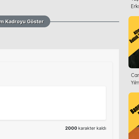
Erk
m Kadroyu Göster
Can
Yıl
2000
karakter kaldı