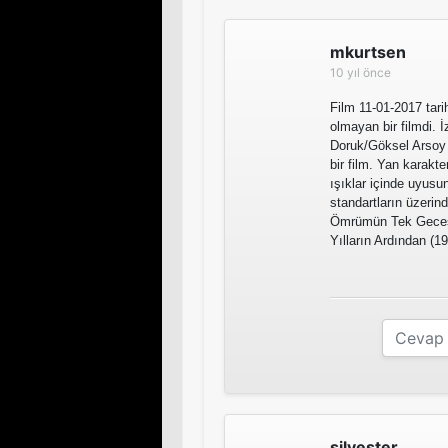
mkurtsen
10 yıl önce
Film 11-01-2017 tarih
olmayan bir filmdi. 
Doruk/Göksel Arsoy ç
bir film. Yan karakte
ışıklar içinde uyusun
standartların üzerind
Ömrümün Tek Gecesi 
Yılların Ardından (19
silvester