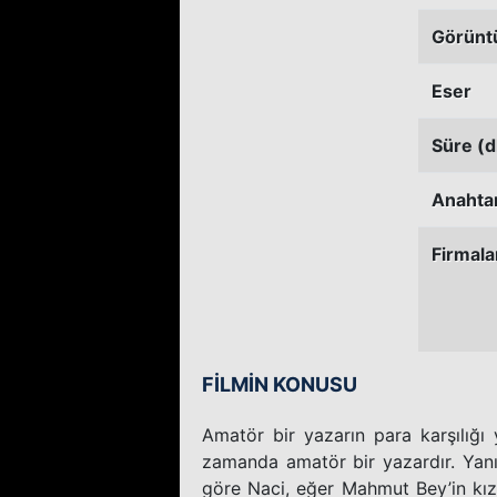
Görünt
Eser
Süre (d
Anahtar
Firmala
FİLMİN KONUSU
Amatör bir yazarın para karşılığı y
zamanda amatör bir yazardır. Yanın
göre Naci, eğer Mahmut Bey’in kızı