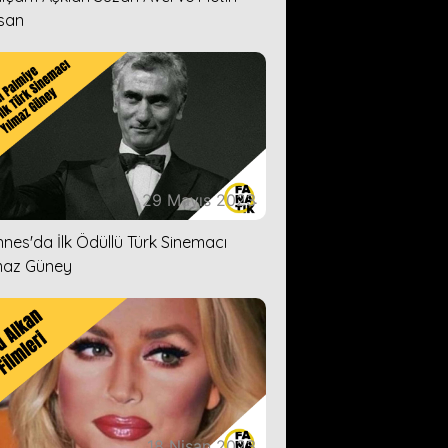
san
29 Mayıs 2023
nes'da İlk Ödüllü Türk Sinemacı
maz Güney
18 Nisan 2023