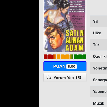
Yıl
Ülke
Tür
Özellik
PUAN
8.00
Yönet
Yorum Yap
(5)
Senary
Yapımc
Müzik