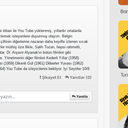
Ban
i itibari ile You Tube yüklenmiş, yıllardır ortalarda
İzlemek isteyenlere duyurmuş olayım. Belgin
iftinin diğerlerine nazaran daha keyifle izlenen sıcak
rler müthiş öze llikle, Salih Tozan, hepsi rahmetli,
lar. Dr. Arşavir Alyanak'ın bütün filmleri gibi
e. Yönetmenin diğer filmleri Kederli Yıllar (1958)
(1959) Dikenli Gül (1961) Dilberler Yuvası (1962)
64) You Tube da izleyicilerini bekliyor. İyi Seyirler 10/8
Tur
Şikayet Et
Yanıtlar (0)
Yanıtla