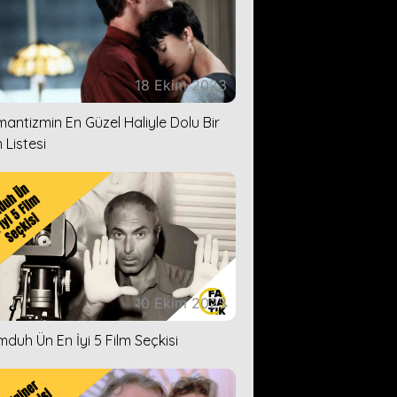
18 Ekim 2023
antizmin En Güzel Haliyle Dolu Bir
 Listesi
10 Ekim 2023
duh Ün En İyi 5 Film Seçkisi