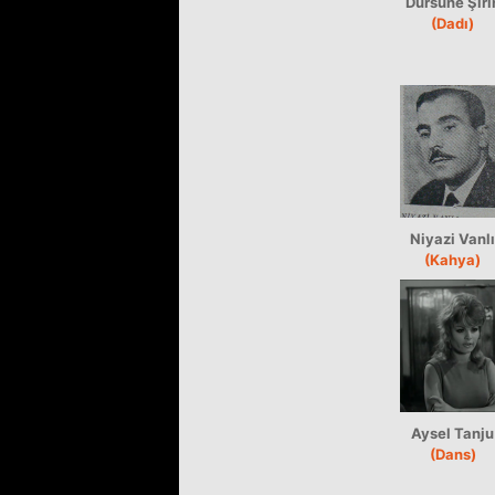
Dursune Şiri
(Dadı)
Niyazi Vanlı
(Kahya)
Aysel Tanju
(Dans)