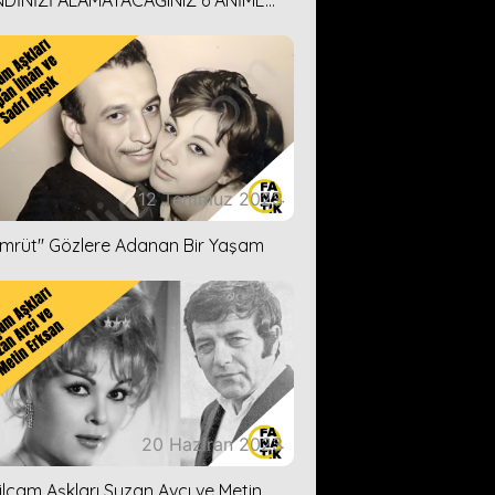
DİNİZİ ALAMAYACAĞINIZ 6 ANİME
İ ÖNERİMİZ
12 Temmuz 2023
ümrüt'' Gözlere Adanan Bir Yaşam
20 Haziran 2023
ilçam Aşkları Suzan Avcı ve Metin