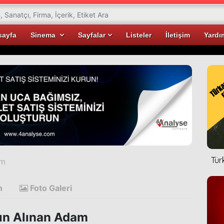
sayfa
Sinema
Sayfalar
Listeler
İletişim
Yardı
Tür
am
n
Foto Galeri
ın Alınan Adam