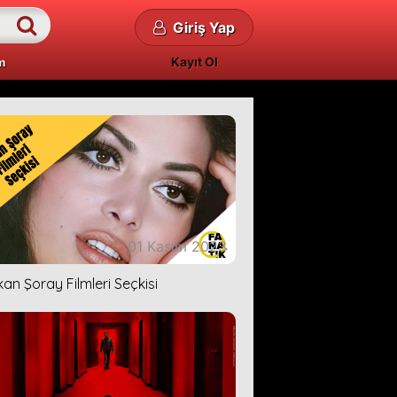
Giriş Yap
Kayıt Ol
m
01 Kasım 2023
kan Şoray Filmleri Seçkisi