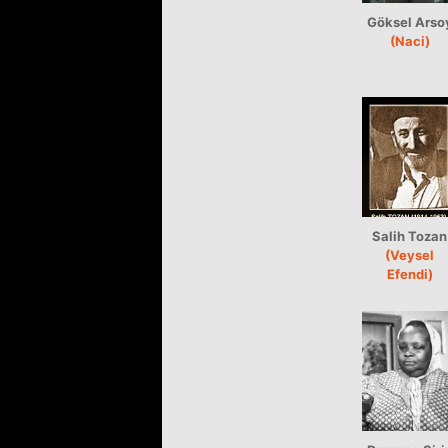
Göksel Arso
(Naci)
Salih Tozan
(Veysel
Efendi)