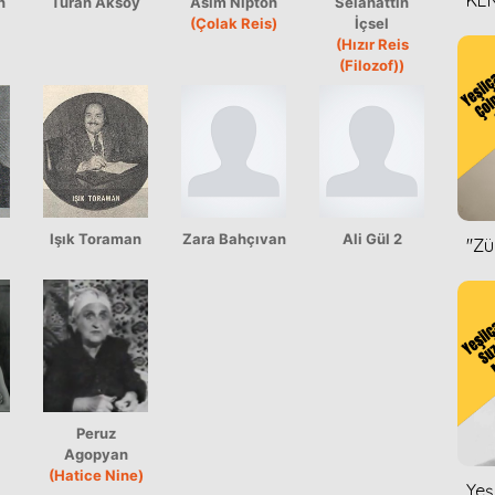
KEN
n
Turan Aksoy
Asım Nipton
Selahattin
(Çolak Reis)
İçsel
DİZ
(Hızır Reis
(Filozof))
Işık Toraman
Zara Bahçıvan
Ali Gül 2
''Z
Peruz
Agopyan
(Hatice Nine)
Yeş