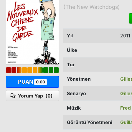
(The New Watchdogs)
Yıl
2011
Ülke
Tür
Yönetmen
Gille
PUAN
0.00
Senaryo
Gille
Yorum Yap
(0)
Müzik
Fred
Görüntü Yönetmeni
Guil