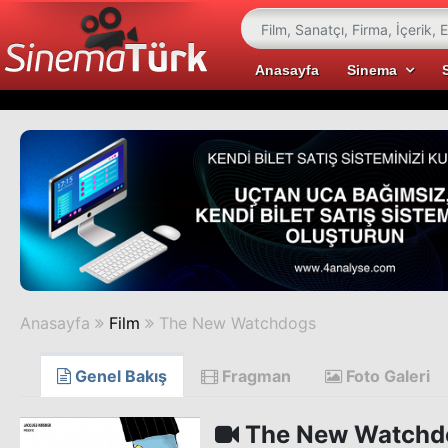
Anasayfa
Sinema
Anasayfa
Film
The New Watchdogs
Genel Bakış
Fragman
Foto Galeri
The New Watchd